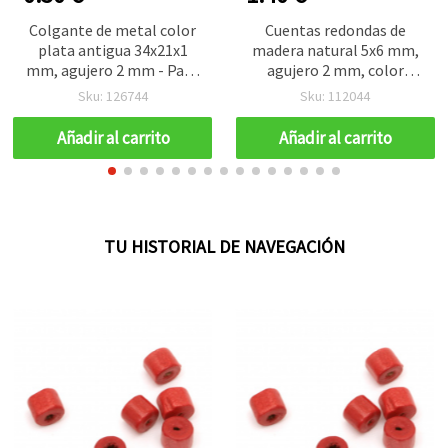
Colgante de metal color
Cuentas redondas de
plata antigua 34x21x1
madera natural 5x6 mm,
mm, agujero 2 mm - Pack
agujero 2 mm, color
de 5 piezas para bisutería
madera, 20 g (~320 uds)
Sku: 126744
Sku: 112044
y manualidades
Añadir al carrito
Añadir al carrito
TU HISTORIAL DE NAVEGACIÓN