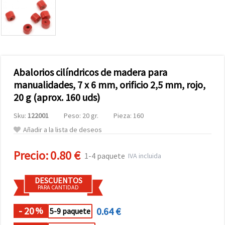
Abalorios cilíndricos de madera para
manualidades, 7 x 6 mm, orificio 2,5 mm, rojo,
20 g (aprox. 160 uds)
Sku:
122001
Peso: 20 gr.
Pieza: 160
Añadir a la lista de deseos
Precio:
0.80 €
1-4 paquete
IVA incluida
DESCUENTOS
PARA CANTIDAD
- 20
0.64 €
%
5-9 paquete