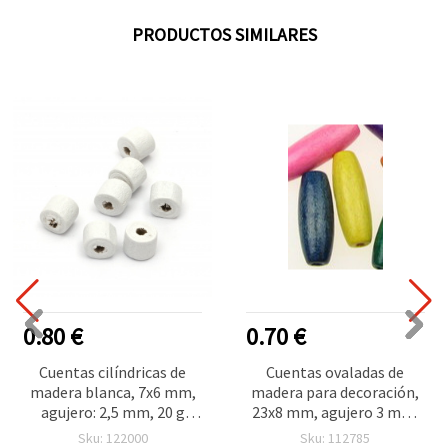
PRODUCTOS SIMILARES
0.80 €
0.70 €
Cuentas cilíndricas de
Cuentas ovaladas de
madera blanca, 7x6 mm,
madera para decoración,
agujero: 2,5 mm, 20 g
23x8 mm, agujero 3 mm,
(aprox. 140 uds) para
colores surtidos - 20 g
Sku: 122000
Sku: 112785