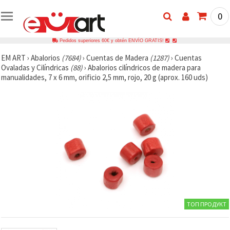
0
Pedidos superiores 60€ y obtén ENVÍO GRATIS!
EM ART
›
Abalorios
(7684)
›
Cuentas de Madera
(1287)
›
Cuentas
Ovaladas y Cilíndricas
(88)
›
Abalorios cilíndricos de madera para
manualidades, 7 x 6 mm, orificio 2,5 mm, rojo, 20 g (aprox. 160 uds)
ТОП ПРОДУКТ