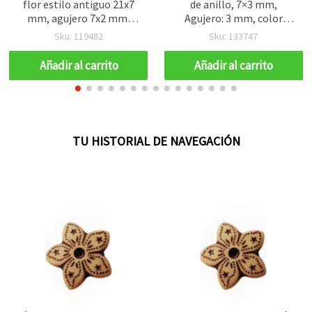
flor estilo antiguo 21x7
de anillo, 7×3 mm,
mm, agujero 7x2 mm,
Agujero: 3 mm, color
marrón - 50 g (~40 uds)
plata, paquete de 50 uds,
Sku: 119482
Sku: 133747
para bisutería y
manualidades
Añadir al carrito
Añadir al carrito
TU HISTORIAL DE NAVEGACIÓN