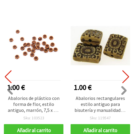
1.00 €
1.00 €
Abalorios de plástico con
Abalorios rectangulares
forma de flor, estilo
estilo antiguo para
antiguo, marrón, 7,5 x 2,5
bisutería y manualidades,
mm, agujero: 1 mm, 50 g
19x14x8 mm, agujero 2
Sku: 103523
Sku: 119547
(~400 uds)
mm, color marrón – 50 g
(aprox. 55 uds)
Añadir al carrito
Añadir al carrito