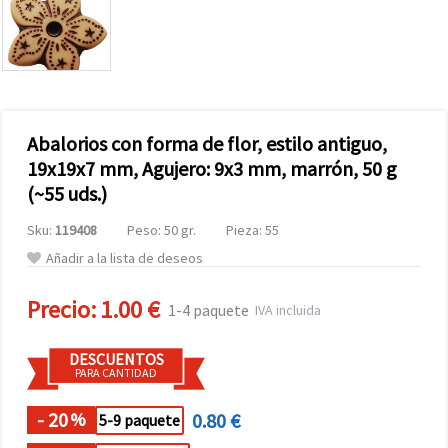
Abalorios con forma de flor, estilo antiguo,
19x19x7 mm, Agujero: 9x3 mm, marrón, 50 g
(~55 uds.)
Sku:
119408
Peso: 50 gr.
Pieza: 55
Añadir a la lista de deseos
Precio:
1.00 €
1-4 paquete
IVA incluida
DESCUENTOS
PARA CANTIDAD
- 20
0.80 €
%
5-9 paquete