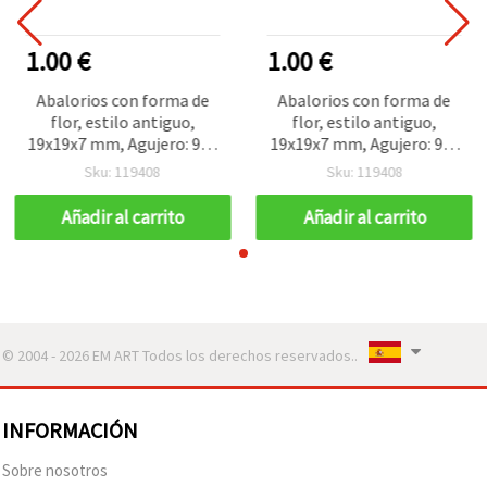
1.00 €
1.00 €
Abalorios con forma de
Abalorios con forma de
flor, estilo antiguo,
flor, estilo antiguo,
19x19x7 mm, Agujero: 9x3
19x19x7 mm, Agujero: 9x3
mm, marrón, 50 g (~55
mm, marrón, 50 g (~55
Sku: 119408
Sku: 119408
uds.)
uds.)
Añadir al carrito
Añadir al carrito
© 2004 - 2026 EM ART Todos los derechos reservados..
INFORMACIÓN
Sobre nosotros