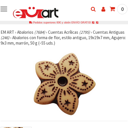
0
Pedidos superiores 60€ y obtén ENVÍO GRATIS!
EM ART
›
Abalorios
(7684)
›
Cuentas Acrílicas
(2795)
›
Cuentas Antiguas
(246)
›
Abalorios con forma de flor, estilo antiguo, 19x19x7 mm, Agujero:
9x3 mm, marrón, 50 g (~55 uds.)