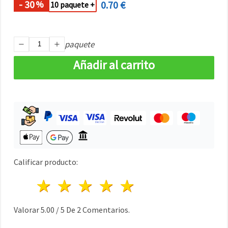
- 30
0.70 €
%
10 paquete +
paquete
Añadir al carrito
Calificar producto:
1 estrella
2 estrellas
3 estrellas
4 estrellas
5 estrellas
Valorar
5.00
/
5
De
2
Comentarios.