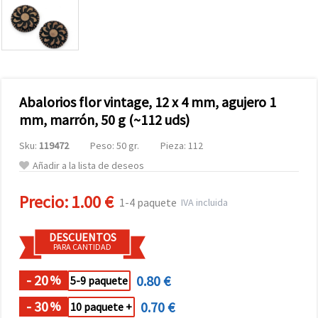
Abalorios flor vintage, 12 x 4 mm, agujero 1
mm, marrón, 50 g (~112 uds)
Sku:
119472
Peso: 50 gr.
Pieza: 112
Añadir a la lista de deseos
Precio:
1.00 €
1-4 paquete
IVA incluida
DESCUENTOS
PARA CANTIDAD
- 20
0.80 €
%
5-9 paquete
- 30
0.70 €
%
10 paquete +