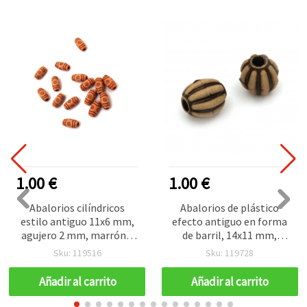
1.00 €
1.00 €
Abalorios cilíndricos
Abalorios de plástico
estilo antiguo 11x6 mm,
efecto antiguo en forma
agujero 2 mm, marrón –
de barril, 14x11 mm,
50 g (~195 uds) para
agujero: 4 mm, marrón -
Sku: 119516
Sku: 119728
bisutería y manualidades
50 g (~55 uds)
Añadir al carrito
Añadir al carrito