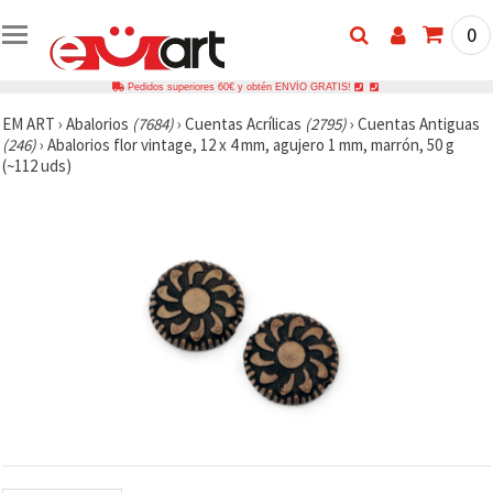
0
Pedidos superiores 60€ y obtén ENVÍO GRATIS!
EM ART
›
Abalorios
(7684)
›
Cuentas Acrílicas
(2795)
›
Cuentas Antiguas
(246)
›
Abalorios flor vintage, 12 x 4 mm, agujero 1 mm, marrón, 50 g
(~112 uds)