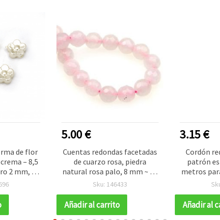
5.00 €
3.15 €
orma de flor
Cuentas redondas facetadas
Cordón re
 crema – 8,5
de cuarzo rosa, piedra
patrón es
ero 2 mm, 50
natural rosa palo, 8 mm ~ 47
metros par
s
piezas por tira para bisutería
b
696
Sku: 146433
Sk
o
Añadir al carrito
Añadir al c