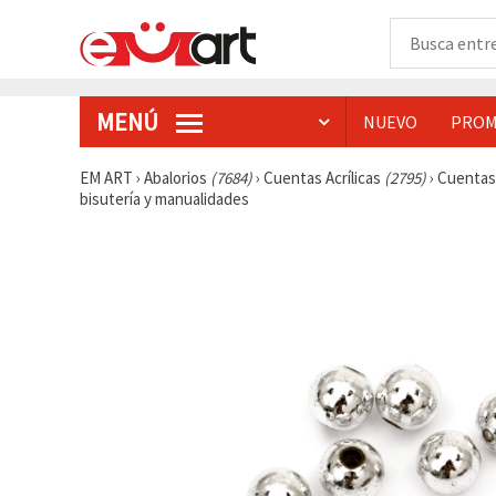
MENÚ
NUEVO
PROM
EM ART
›
Abalorios
(7684)
›
Cuentas Acrílicas
(2795)
›
Cuentas 
bisutería y manualidades