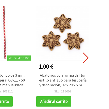
MEJOR VENDIDO
1.00 €
1.00
dondo de 3 mm,
Abalorios con forma de flor
Abalo
piral G3-11 - 50
estilo antiguo para bisutería
antig
a manualidades y
y decoración, 32 x 28 x 5 mm,
mm, 
isutería
marrón - 50 g (~24 uds)
u: 201112
Sku: 119697
arrito
Añadir al carrito
Añadir