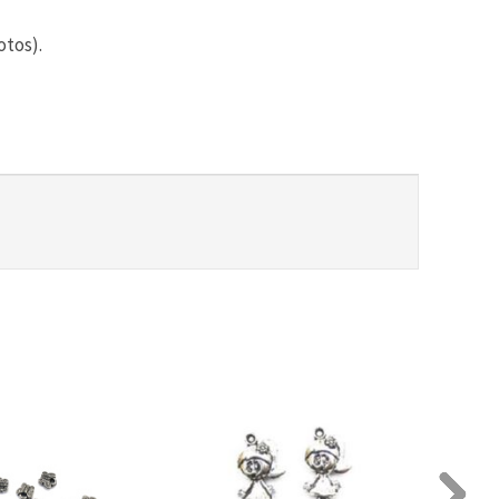
otos).