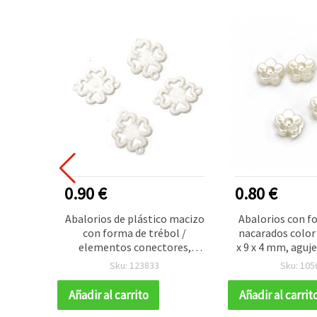
R VENDIDO
0.90 €
0.80 €
 negro,
Abalorios de plástico macizo
Abalorios con f
a
con forma de trébol /
nacarados color
tería
elementos conectores,
x 9 x 4 mm, aguj
30×23×2 mm, dos agujeros
pieza
Sku: 123833
Sku: 105
de 1,5 mm, blanco – 50 g
(~70 uds.)
Añadir al carrito
Añadir al carrit