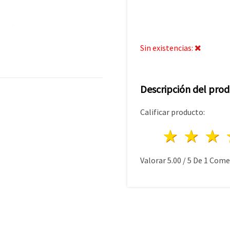
Sin existencias:
Descripción del pro
Calificar producto:
1 estre
2 es
Valorar
5.00
/
5
De
1
Comen