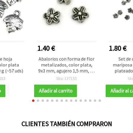
1.40 €
1.80 €
e hoja
Abalorios con forma de flor
Set de 
olor plata
metalizados, color plata,
mariposa 
 g (~57 uds)
9x3 mm, agujero 1,5 mm, 50
plateado
g (~428 uds)
negro, 7x6
023
Sku: 137155
Sk
o
Añadir al carrito
Añadir al c
CLIENTES TAMBIÉN COMPRARON