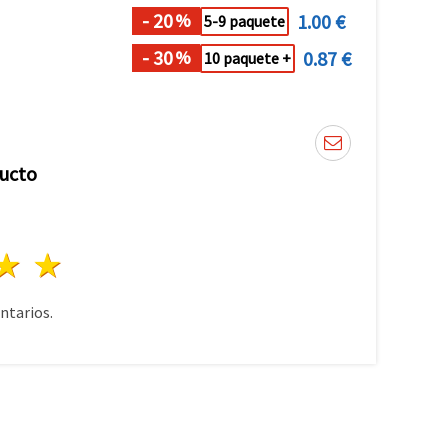
- 20
1.00 €
%
5-9 paquete
- 30
0.87 €
%
10 paquete +
ducto
lla
trellas
3 estrellas
4 estrellas
5 estrellas
tarios.