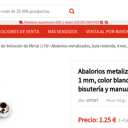
Pedidos superiores 60€ y obtén ENVÍO GRATIS!
OCIONES DE VENTA
MÁS VENDIDOS
VENTA AL POR MAYO
de Imitación de Metal
(179)
›
Abalorios metalizados, bola redonda, 6 mm, 
Abalorios metali
1 mm, color blanc
bisutería y manu
Sku:
137187
Peso: 50 gr.
Precio:
1.25 €
1-4 