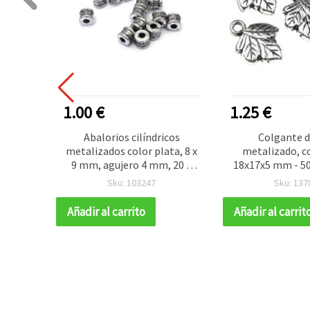
1.00 €
1.25 €
 disco
Abalorios cilíndricos
Colgante d
plata,
metalizados color plata, 8 x
metalizado, c
s (20 g)
9 mm, agujero 4 mm, 20 g
18x17x5 mm - 50
tería
(aprox. 64 uds)
Sku: 103247
Sku: 137
 moda y
IY
Añadir al carrito
Añadir al carrit