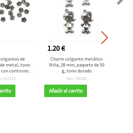
1.20 €
0.80
colgantes de
Charm colgante metálico
Aba
de metal, tono
Niña, 28 mm, paquete de 50
forma
 con contorno
g, tono dorado
color
 mm, con anilla,
aguje
u: 107322
Sku: 706205
50 g
ud
arrito
Añadir al carrito
Añadir