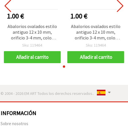
1.00 €
1.00 €
Abalorios ovalados estilo
Abalorios ovalados estilo
antiguo 12 x 10 mm,
antiguo 12 x 10 mm,
orificio 3-4 mm, color
orificio 3-4 mm, color
marrón, 50 g (aprox. 75
marrón, 50 g (aprox. 75
Sku: 119464
Sku: 119464
uds.) para bisutería y
uds.) para bisutería y
manualidades
manualidades
Añadir al carrito
Añadir al carrito
© 2004 - 2026 EM ART Todos los derechos reservados..
INFORMACIÓN
Sobre nosotros