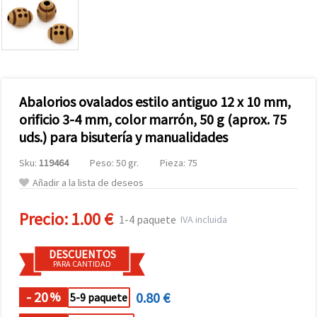
Abalorios ovalados estilo antiguo 12 x 10 mm,
orificio 3-4 mm, color marrón, 50 g (aprox. 75
uds.) para bisutería y manualidades
Sku:
119464
Peso: 50 gr.
Pieza: 75
Añadir a la lista de deseos
Precio:
1.00 €
1-4 paquete
IVA incluida
DESCUENTOS
PARA CANTIDAD
- 20
0.80 €
%
5-9 paquete