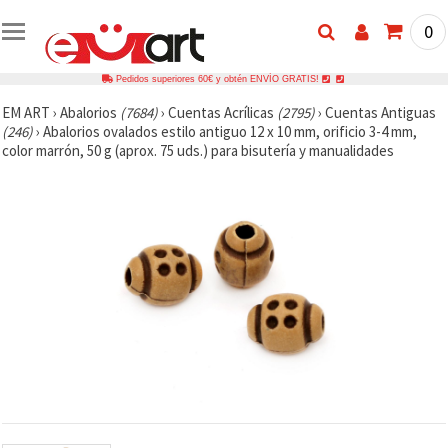
0
Pedidos superiores 60€ y obtén ENVÍO GRATIS!
EM ART
›
Abalorios
(7684)
›
Cuentas Acrílicas
(2795)
›
Cuentas Antiguas
(246)
›
Abalorios ovalados estilo antiguo 12 x 10 mm, orificio 3-4 mm,
color marrón, 50 g (aprox. 75 uds.) para bisutería y manualidades