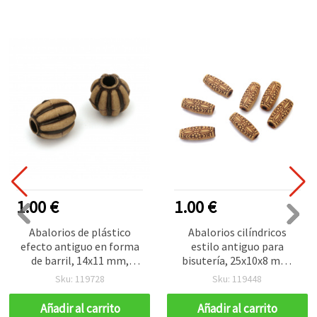
1.00 €
1.00 €
Abalorios de plástico
Abalorios cilíndricos
efecto antiguo en forma
estilo antiguo para
de barril, 14x11 mm,
bisutería, 25x10x8 mm,
agujero: 4 mm, marrón -
orificio 3,5 mm, marrón,
Sku: 119728
Sku: 119448
50 g (~55 uds)
50 g (aprox. 25 uds)
Añadir al carrito
Añadir al carrito