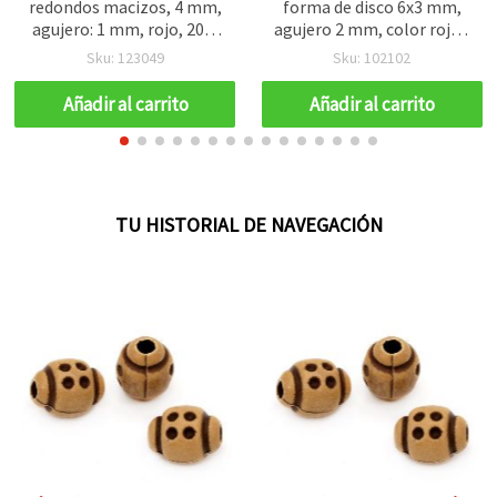
redondos macizos, 4 mm,
forma de disco 6x3 mm,
agujero: 1 mm, rojo, 20 g
agujero 2 mm, color rojo -
(~580 uds)
20 g (~300 uds)
Sku: 123049
Sku: 102102
Añadir al carrito
Añadir al carrito
TU HISTORIAL DE NAVEGACIÓN