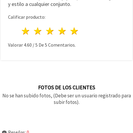
y estilo a cualquier conjunto.
Calificar producto:
1 estrella
2 estrellas
3 estrellas
4 estrellas
5 estrellas
Valorar
4.60
/
5
De
5
Comentarios.
FOTOS DE LOS CLIENTES
No se han subido fotos, (Debe ser un usuario registrado para
subir fotos).
Reseñas:
0