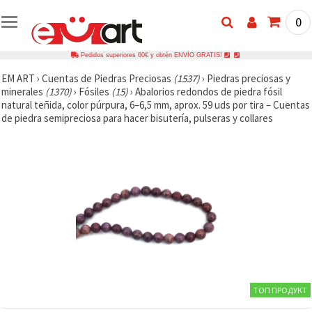
0
Pedidos superiores 60€ y obtén ENVÍO GRATIS!
EM ART
›
Cuentas de Piedras Preciosas
(1537)
›
Piedras preciosas y
minerales
(1370)
›
Fósiles
(15)
›
Abalorios redondos de piedra fósil
natural teñida, color púrpura, 6–6,5 mm, aprox. 59 uds por tira – Cuentas
de piedra semipreciosa para hacer bisutería, pulseras y collares
ТОП ПРОДУКТ