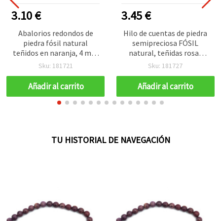
3.10 €
3.45 €
Abalorios redondos de
Hilo de cuentas de piedra
piedra fósil natural
semipreciosa FÓSIL
teñidos en naranja, 4 mm
natural, teñidas rosa-
– Tira de aprox. 85 uds.,
rojo, redondas 6–6,5 mm,
Sku: 181721
Sku: 181727
gemas semipreciosas
aprox. 60 uds para
para bisutería, enfilado y
manualidades y bisutería
Añadir al carrito
Añadir al carrito
manualidades
TU HISTORIAL DE NAVEGACIÓN