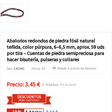
Abalorios redondos de piedra fósil natural
teñida, color púrpura, 6–6,5 mm, aprox. 59 uds
por tira – Cuentas de piedra semipreciosa para
hacer bisutería, pulseras y collares
Añadir a la lista de deseos
Sku:
141942
Pieza: 59
Precio:
3.45 €
1-4 hebra
IVA incluida
DESCUENTOS
PARA CANTIDAD
- 10
%