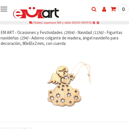
0
Pedidos superiores 60€ y obtén ENVÍO GRATIS!
EM ART
›
Ocasiones y Festividades
(2954)
›
Navidad
(1156)
›
Figuritas
navideñas
(294)
›
Adorno colgante de madera, ángel navideño para
decoración, 80x65x2 mm, con cuerda