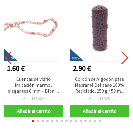
NUEVO
NUEVO
1.60 €
2.90 €
Cuentas de vidrio
Cordón de Algodón para
imitación mármol
Macramé Delicado 100%
elegantes 8 mm – Blanco
Reciclado, 250 g / 50 m –
lechoso y rojo, agujero 1
Color Lila Claro, Ideal
Sku: 115402
Sku: 411645
mm, tira ~105 uds (surtido
para Tapices Boho,
mezclado) – Ideal para
Colgadores de Plantas y
Añadir al carrito
Añadir al carrito
bisutería y manualidades,
Proyectos DIY Hechos a
joyería artesanal y
Mano
diseños hechos a mano