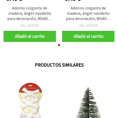
Adorno colgante de
Adorno colgante de
madera, ángel navideño
madera, ángel navideño
para decoración, 80x65x2
para decoración, 80x65x2
mm, con cuerda
mm, con cuerda
Sku: 804209
Sku: 804209
Añadir al carrito
Añadir al carrito
PRODUCTOS SIMILARES