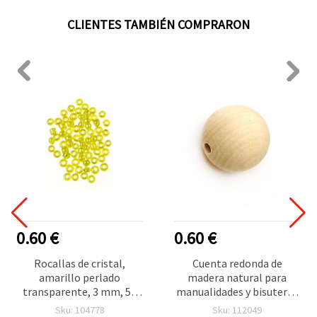
CLIENTES TAMBIÉN COMPRARON
0.60 €
0.60 €
Rocallas de cristal,
Cuenta redonda de
amarillo perlado
madera natural para
transparente, 3 mm, 50
manualidades y bisutería,
gramos
43x44 mm, agujero 9 mm,
Sku: 104778
Sku: 112049