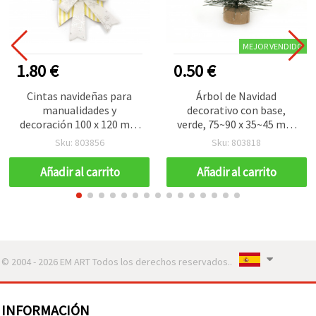
MEJOR VENDIDO
1.80 €
0.50 €
Cintas navideñas para
Árbol de Navidad
manualidades y
decorativo con base,
decoración 100 x 120 mm
verde, 75~90 x 35~45 mm
blancas con estampado
para manualidades
Sku: 803856
Sku: 803818
plateado - 3 unidades
Añadir al carrito
Añadir al carrito
© 2004 - 2026 EM ART Todos los derechos reservados..
INFORMACIÓN