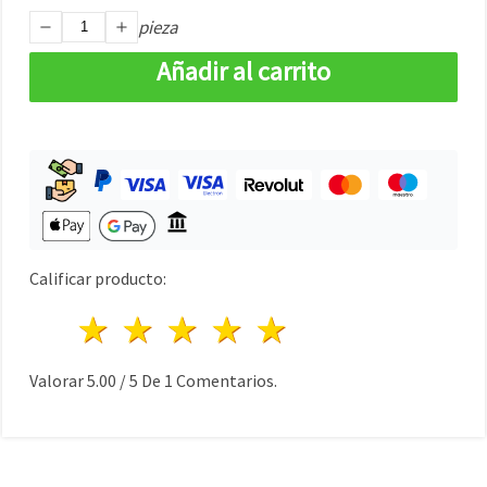
pieza
Añadir al carrito
Calificar producto:
1 estrella
2 estrellas
3 estrellas
4 estrellas
5 estrellas
Valorar
5.00
/
5
De
1
Comentarios.