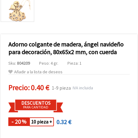
Adorno colgante de madera, ángel navideño
para decoración, 80x65x2 mm, con cuerda
Sku:
804209
Peso: 4 gr.
Pieza: 1
Añadir a la lista de deseos
Precio:
0.40 €
1-9 pieza
IVA incluida
DESCUENTOS
PARA CANTIDAD
- 20
0.32 €
%
10 pieza +