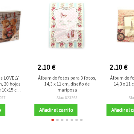
2.10 €
2.10 €
os LOVELY
Álbum de fotos para 3 fotos,
Álbum de fo
, 20 hojas
14,3 x 11 cm, diseño de
14,3 x 11 
e 10x15 cm,
mariposa
ixtos
097
Sku: 823263
Sk
o
Añadir al carrito
Añadir al c