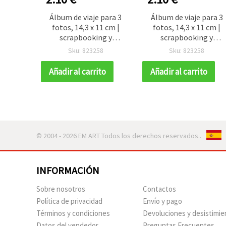
Álbum de viaje para 3
Álbum de viaje para 3
fotos, 14,3 x 11 cm |
fotos, 14,3 x 11 cm |
scrapbooking y
scrapbooking y
manualidades
manualidades
Sku: 823258
Sku: 823258
Añadir al carrito
Añadir al carrito
© 2004 - 2026 EM ART Todos los derechos reservados..
INFORMACIÓN
Sobre nosotros
Contactos
Política de privacidad
Envío y pago
Términos y condiciones
Devoluciones y desistimie
Datos del vendedor
Preguntas Frecuentes