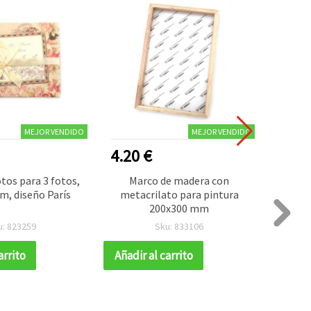
MEJOR VENDIDO
MEJOR VENDIDO
4.20 €
2.10
tos para 3 fotos,
Marco de madera con
Álbum 
cm, diseño París
metacrilato para pintura
14
200x300 mm
u: 823259
Sku: 833106
arrito
Añadir al carrito
Añadir