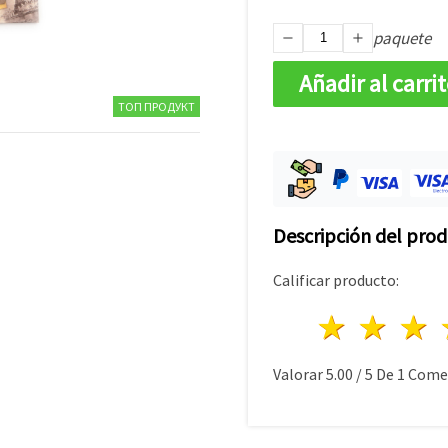
paquete
Añadir al carri
ТОП ПРОДУКТ
Descripción del pro
Calificar producto:
1 estre
2 es
Valorar
5.00
/
5
De
1
Comen