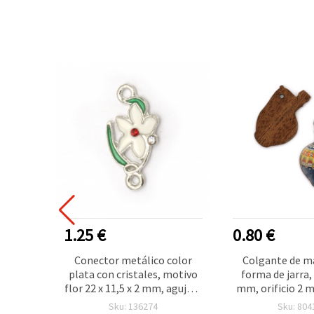
1.25 €
0.80 €
s con
Conector metálico color
Colgante de m
seño de
plata con cristales, motivo
forma de jarra,
3x12x5
flor 22 x 11,5 x 2 mm, agujero
mm, orificio 2 
9 mm,
2 mm - 5 piezas
5 uds
Sku: 136274
Sku: 804