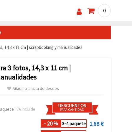
0
R
os, 14,3 x 11 cm | scrapbooking y manualidades
a 3 fotos, 14,3 x 11 cm |
manualidades
Añadir a la lista de deseos
DESCUENTOS
paquete
IVA incluida
PARA CANTIDAD
- 20
1.68 €
%
3-4 paquete