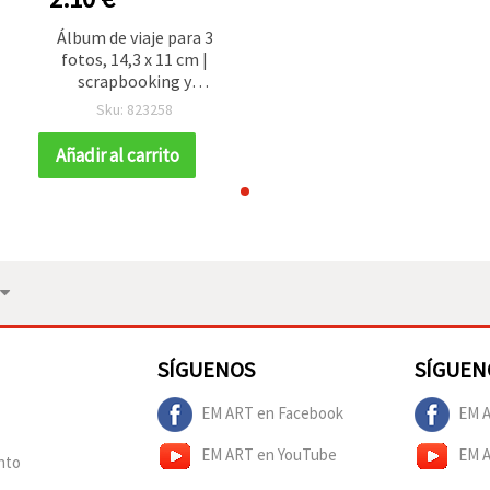
Álbum de viaje para 3
fotos, 14,3 x 11 cm |
scrapbooking y
manualidades
Sku: 823258
Añadir al carrito
SÍGUENOS
SÍGUEN
EM ART en Facebook
EM A
EM ART en YouTube
EM 
nto