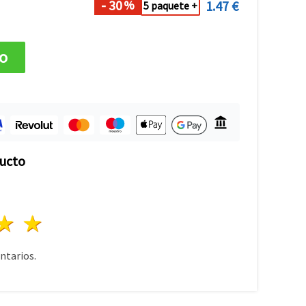
- 30
1.47 €
%
5 paquete +
to
ducto
lla
trellas
3 estrellas
4 estrellas
5 estrellas
tarios.