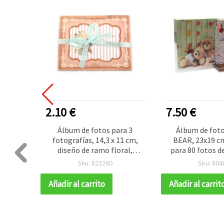
2.10 €
7.50 €
 fotos,
Álbum de fotos para 3
Álbum de fot
lores de
fotografías, 14,3 x 11 cm,
BEAR, 23x19 cm
diseño de ramo floral,
para 80 fotos d
scrapbooking
diseños m
Sku: 823260
Sku: 804
Añadir al carrito
Añadir al carrit