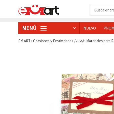
MENÚ
NUEVO
PROM
EM ART
›
Ocasiones y Festividades
(2956)
›
Materiales para 