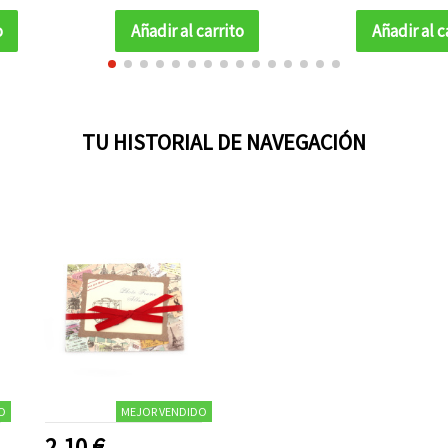
para m
o
Añadir al carrito
Añadir al c
TU HISTORIAL DE NAVEGACIÓN
O
MEJOR VENDIDO
2.10 €