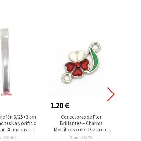
1.20 €
2.15
elofán 3/25+3 cm
Conectores de Flor
Hilo
dhesiva y orificio
Brillantes – Charms
Mart
ar, 30 micras –
Metálicos color Plata con
para
e 200 unidades
Cristales, 21 x 12 x 3 mm,
Acríli
u: 302404
Sku: 136276