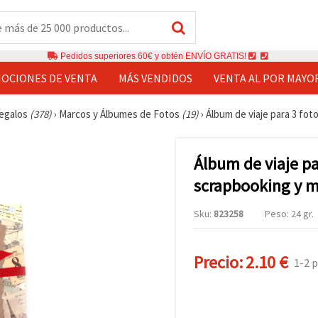
Pedidos superiores 60€ y obtén ENVÍO GRATIS!
OCIONES DE VENTA
MÁS VENDIDOS
VENTA AL POR MAYO
Regalos
(378)
›
Marcos y Álbumes de Fotos
(19)
›
Álbum de viaje para 3 fot
Álbum de viaje par
scrapbooking y 
Sku:
823258
Peso: 24 gr.
Precio:
2.10 €
1-2 