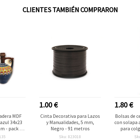
CLIENTES TAMBIÉN COMPRARON
1.00 €
1.80 €
adera MDF
Cinta Decorativa para Lazos
Bolsas de c
 azul 34x23
y Manualidades, 5 mm,
con solapa a
mm - pack de
Negro - 91 metros
para colg
Paquete d
135
Sku: 823018
Sk