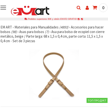
0
Pedidos superiores 60€ y obtén ENVÍO GRATIS!
EM ART
›
Materiales para Manualidades
(4893)
›
Accesorios para hacer
bolsos
(98)
›
Asas para bolsos
(7)
›
Asa para bolso de ecopiel con cierre
metálico, beige / Parte larga: 68 x 1,5 x 0,4 cm, parte corta: 11,5 x 1,5 x
0,4 cm - Set de 3 piezas
ТОП ПРОДУКТ