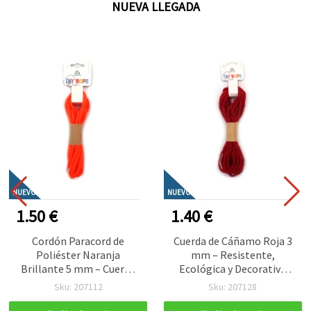
NUEVA LLEGADA
NUEVO
NUEVO
1.50 €
1.40 €
Cordón Paracord de
Cuerda de Cáñamo Roja 3
Poliéster Naranja
mm – Resistente,
Brillante 5 mm – Cuerda
Ecológica y Decorativa
para Manualidades Fuerte,
para Manualidades, Rollo
Sku: 207112
Sku: 207128
Flexible y Decorativa, ~3
~5 m
m