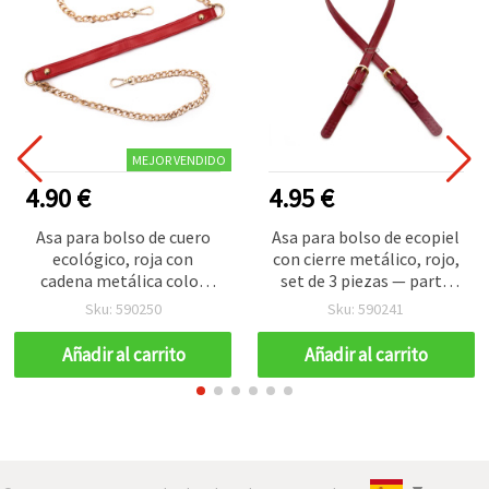
MEJOR VENDIDO
4.90 €
4.95 €
Asa para bolso de cuero
Asa para bolso de ecopiel
ecológico, roja con
con cierre metálico, rojo,
cadena metálica color
set de 3 piezas — parte
dorado y mosquetones,
larga: 68 x 1,5 x 0,4 cm;
Sku: 590250
Sku: 590241
116x2x0,3 cm
parte corta: 11,5 x 1,5 x 0,4
cm
Añadir al carrito
Añadir al carrito