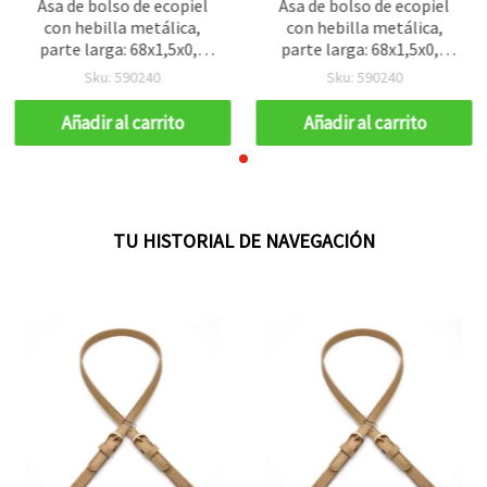
Asa de bolso de ecopiel
Asa de bolso de ecopiel
con hebilla metálica,
con hebilla metálica,
parte larga: 68x1,5x0,4
parte larga: 68x1,5x0,4
cm, parte corta:
cm, parte corta:
Sku: 590240
Sku: 590240
11,5x1,5x0,4 cm, color
11,5x1,5x0,4 cm, color
capuchino claro - set de 3
capuchino claro - set de 3
Añadir al carrito
Añadir al carrito
piezas
piezas
TU HISTORIAL DE NAVEGACIÓN