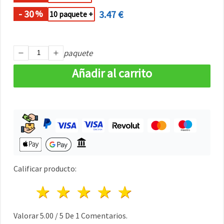
- 30
3.47 €
%
10 paquete +
paquete
Añadir al carrito
Calificar producto:
1 estrella
2 estrellas
3 estrellas
4 estrellas
5 estrellas
Valorar
5.00
/
5
De
1
Comentarios.