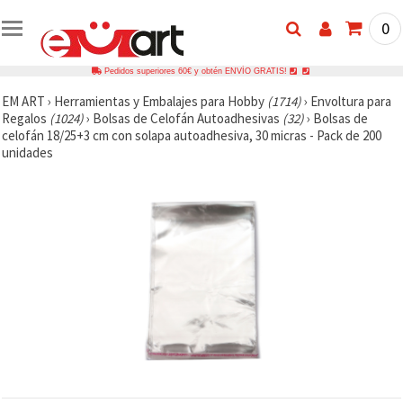
0
Pedidos superiores 60€ y obtén ENVÍO GRATIS!
EM ART
›
Herramientas y Embalajes para Hobby
(1714)
›
Envoltura para
Regalos
(1024)
›
Bolsas de Celofán Autoadhesivas
(32)
›
Bolsas de
celofán 18/25+3 cm con solapa autoadhesiva, 30 micras - Pack de 200
unidades