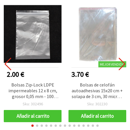
MEJOR VENDIDO
2.00 €
3.70 €
Bolsas Zip‑Lock LDPE
Bolsas de celofán
impermeables 12 x 8 cm,
autoadhesivas 15x20 cm +
grosor 0,05 mm - 100
solapa de 3 cm, 30 micras,
unidades
transparentes - Pack de
Sku: 302496
Sku: 302230
200 uds
Añadir al carrito
Añadir al carrito