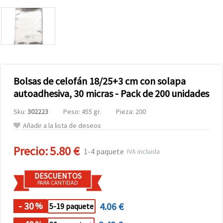
Bolsas de celofán 18/25+3 cm con solapa
autoadhesiva, 30 micras - Pack de 200 unidades
Sku:
302223
Peso: 455 gr.
Pieza: 200
Añadir a la lista de deseos
Precio:
5.80 €
1-4 paquete
IVA incluida
DESCUENTOS
PARA CANTIDAD
- 30
4.06 €
%
5-19 paquete