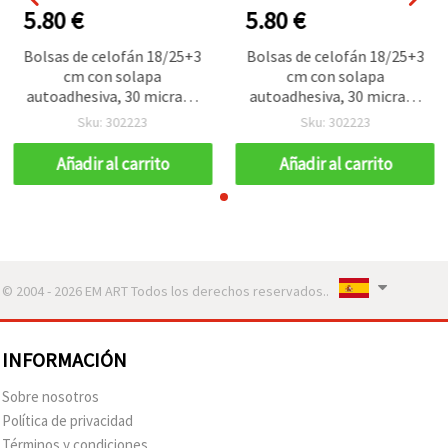
5.80 €
5.80 €
Bolsas de celofán 18/25+3
Bolsas de celofán 18/25+3
cm con solapa
cm con solapa
autoadhesiva, 30 micras -
autoadhesiva, 30 micras -
Pack de 200 unidades
Pack de 200 unidades
Sku: 302223
Sku: 302223
Añadir al carrito
Añadir al carrito
© 2004 - 2026 EM ART Todos los derechos reservados..
INFORMACIÓN
Sobre nosotros
Política de privacidad
Términos y condiciones