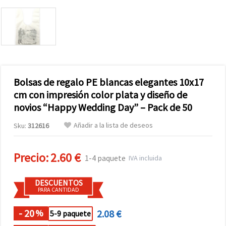
Bolsas de regalo PE blancas elegantes 10x17
cm con impresión color plata y diseño de
novios “Happy Wedding Day” – Pack de 50
Añadir a la lista de deseos
Sku:
312616
Precio:
2.60 €
1-4 paquete
IVA incluida
DESCUENTOS
PARA CANTIDAD
- 20
2.08 €
%
5-9 paquete