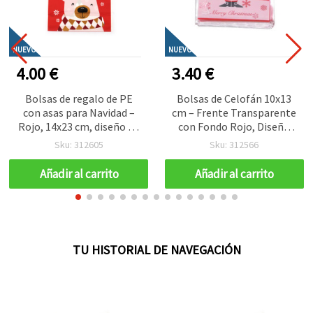
NUEVO
NUEVO
4.00 €
3.40 €
Bolsas de regalo de PE
Bolsas de Celofán 10x13
con asas para Navidad –
cm – Frente Transparente
Rojo, 14x23 cm, diseño de
con Fondo Rojo, Diseño
oso blanco con bufanda –
“Feliz Navidad” de Papá
Sku: 312605
Sku: 312566
Pack de 50
Noel, Autoadhesivas –
Pack de 100
Añadir al carrito
Añadir al carrito
TU HISTORIAL DE NAVEGACIÓN