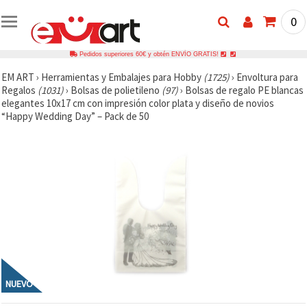
0
Pedidos superiores 60€ y obtén ENVÍO GRATIS!
EM ART
›
Herramientas y Embalajes para Hobby
(1725)
›
Envoltura para
Regalos
(1031)
›
Bolsas de polietileno
(97)
›
Bolsas de regalo PE blancas
elegantes 10x17 cm con impresión color plata y diseño de novios
“Happy Wedding Day” – Pack de 50
NUEVO