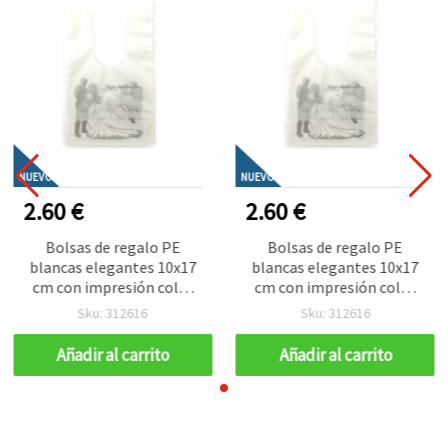
NUEVO
NUEVO
2.60 €
2.60 €
Bolsas de regalo PE
Bolsas de regalo PE
blancas elegantes 10x17
blancas elegantes 10x17
cm con impresión color
cm con impresión color
plata y diseño de novios
plata y diseño de novios
Sku: 312616
Sku: 312616
“Happy Wedding Day” –
“Happy Wedding Day” –
Pack de 50
Pack de 50
Añadir al carrito
Añadir al carrito