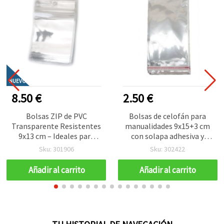
NUEVO
8.50 €
2.50 €
Bolsas ZIP de PVC
Bolsas de celofán para
Transparente Resistentes
manualidades 9x15+3 cm
9x13 cm – Ideales para
con solapa adhesiva y
Almacenaje y Exposición
cabecera colgante, grosor
Sku: 301906
Sku: 302422
Seguros, Set de 100
30 micras - Pack de 200
uds
Añadir al carrito
Añadir al carrito