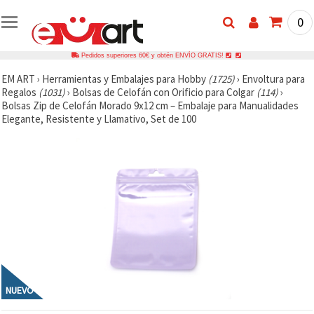
0
Pedidos superiores 60€ y obtén ENVÍO GRATIS!
EM ART
›
Herramientas y Embalajes para Hobby
(1725)
›
Envoltura para
Regalos
(1031)
›
Bolsas de Celofán con Orificio para Colgar
(114)
›
Bolsas Zip de Celofán Morado 9x12 cm – Embalaje para Manualidades
Elegante, Resistente y Llamativo, Set de 100
NUEVO