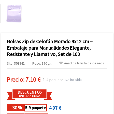
Bolsas Zip de Celofán Morado 9x12 cm –
Embalaje para Manualidades Elegante,
Resistente y Llamativo, Set de 100
Añadir a la lista de deseos
Sku:
301941
Peso: 170 gr.
Precio:
7.10 €
1-4 paquete
IVA incluida
DESCUENTOS
PARA CANTIDAD
- 30
4.97 €
%
5-9 paquete