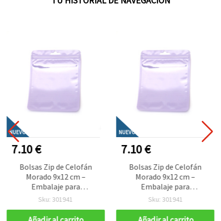
TU HISTORIAL DE NAVEGACIÓN
NUEVO
NUEVO
7.10 €
7.10 €
Bolsas Zip de Celofán
Bolsas Zip de Celofán
Morado 9x12 cm –
Morado 9x12 cm –
Embalaje para
Embalaje para
Manualidades Elegante,
Manualidades Elegante,
Sku: 301941
Sku: 301941
Resistente y Llamativo,
Resistente y Llamativo,
Set de 100
Set de 100
Añadir al carrito
Añadir al carrito