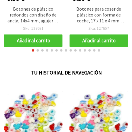
Botones de plástico
Botones para coser de
redondos con diseño de
plástico con forma de
ancla, 14x4 mm, agujero 4
coche, 17 x 11 x 4 mm,
mm, colores mixtos - 20
orificio de 3 mm, blanco y
Sku: 127681
Sku: 127657
uds
rojo - 10 uds
Añadir al carrito
Añadir al carrito
TU HISTORIAL DE NAVEGACIÓN