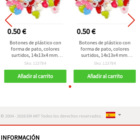
0.50 €
0.50 €
Botones de plástico con
Botones de plástico con
forma de pato, colores
forma de pato, colores
surtidos, 14x13x4 mm,
surtidos, 14x13x4 mm,
agujero 3 mm - 20 uds
agujero 3 mm - 20 uds
Sku: 123784
Sku: 123784
Añadir al carrito
Añadir al carrito
© 2004 - 2026 EM ART Todos los derechos reservados..
INFORMACIÓN