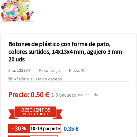
Botones de plástico con forma de pato,
colores surtidos, 14x13x4 mm, agujero 3 mm -
20 uds
Sku:
123784
Peso: 15 gr.
Pieza: 20
Añadir a la lista de deseos
Precio:
0.50 €
1-9 paquete
IVA incluida
DESCUENTOS
PARA CANTIDAD
- 30
0.35 €
%
10-19 paquete