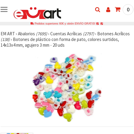
0
Pedidos superiores 60€ y obtén ENVÍO GRATIS!
EM ART
›
Abalorios
(7695)
›
Cuentas Acrílicas
(2797)
›
Botones Acrílicos
(138)
›
Botones de plástico con forma de pato, colores surtidos,
14x13x4 mm, agujero 3 mm - 20 uds