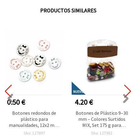
PRODUCTOS SIMILARES
NUEVO
0.50 €
4.20 €
Botones redondos de
Botones de Plástico 9–30
plástico para
mm – Colores Surtidos
manualidades, 12x2 mm,
MIX, Set 175 g para
agujero: 1 mm, colores
Costura, Manualidades,
Sku: 127697
Sku: 127382