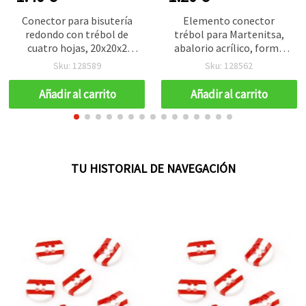
Conector para bisutería
Elemento conector
redondo con trébol de
trébol para Martenitsa,
cuatro hojas, 20x20x2
abalorio acrílico, forma
mm, agujero 2 mm - 10
de trébol de cuatro hojas
Sku: 128589
Sku: 128562
unidades
24x16x3 mm, agujero 2
mm - 10 piezas
Añadir al carrito
Añadir al carrito
TU HISTORIAL DE NAVEGACIÓN