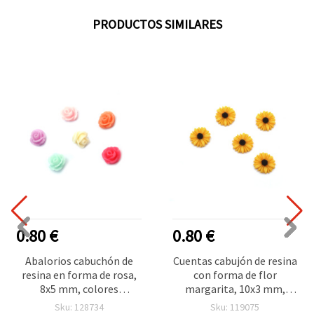
PRODUCTOS SIMILARES
0.80 €
0.80 €
Abalorios cabuchón de
Cuentas cabujón de resina
resina en forma de rosa,
con forma de flor
8x5 mm, colores
margarita, 10x3 mm,
mezclados - 20 piezas
amarillo, 20 uds
Sku: 128734
Sku: 119075