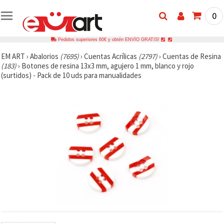
0
Pedidos superiores 60€ y obtén ENVÍO GRATIS!
EM ART
›
Abalorios
(7695)
›
Cuentas Acrílicas
(2797)
›
Cuentas de Resina
(183)
›
Botones de resina 13x3 mm, agujero 1 mm, blanco y rojo
(surtidos) - Pack de 10 uds para manualidades