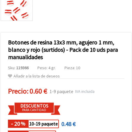
Botones de resina 13x3 mm, agujero 1 mm,
blanco y rojo (surtidos) - Pack de 10 uds para
manualidades
Sku:
119366
Peso: 4 gr.
Pieza: 10
Añadir a la lista de deseos
Precio:
0.60 €
1-9 paquete
IVA incluida
DESCUENTOS
PARA CANTIDAD
- 20
0.48 €
%
10-19 paquete