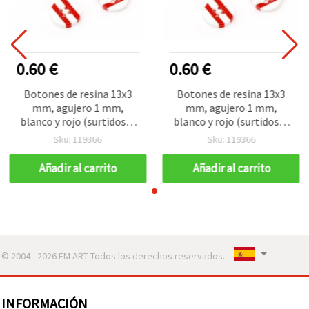
0.60 €
0.60 €
Botones de resina 13x3
Botones de resina 13x3
mm, agujero 1 mm,
mm, agujero 1 mm,
blanco y rojo (surtidos) -
blanco y rojo (surtidos) -
Pack de 10 uds para
Pack de 10 uds para
Sku: 119366
Sku: 119366
manualidades
manualidades
Añadir al carrito
Añadir al carrito
© 2004 - 2026 EM ART Todos los derechos reservados..
INFORMACIÓN