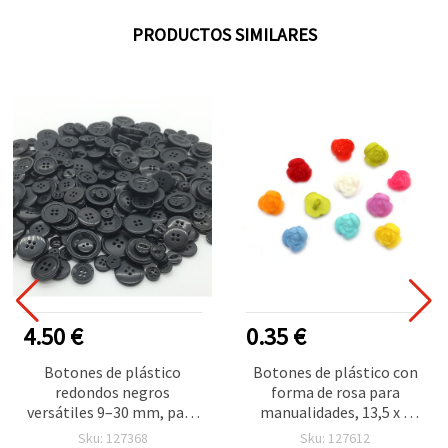
PRODUCTOS SIMILARES
4.50 €
0.35 €
Botones de plástico
Botones de plástico con
redondos negros
forma de rosa para
versátiles 9–30 mm, pack
manualidades, 13,5 x 4
de 300 g (tamaños
mm, agujero: 3 mm,
Sku: 127368
Sku: 127612