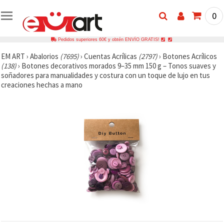
0
Pedidos superiores 60€ y obtén ENVÍO GRATIS!
EM ART
›
Abalorios
(7695)
›
Cuentas Acrílicas
(2797)
›
Botones Acrílicos
(138)
›
Botones decorativos morados 9–35 mm 150 g – Tonos suaves y
soñadores para manualidades y costura con un toque de lujo en tus
creaciones hechas a mano