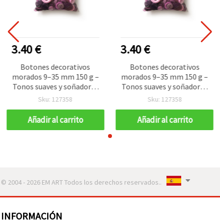
3.40 €
3.40 €
Botones decorativos
Botones decorativos
morados 9–35 mm 150 g –
morados 9–35 mm 150 g –
Tonos suaves y soñadores
Tonos suaves y soñadores
para manualidades y
para manualidades y
Sku: 127358
Sku: 127358
costura con un toque de
costura con un toque de
lujo en tus creaciones
lujo en tus creaciones
Añadir al carrito
Añadir al carrito
hechas a mano
hechas a mano
© 2004 - 2026 EM ART Todos los derechos reservados..
INFORMACIÓN