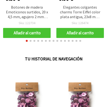
Botones de madera
Elegantes colgantes
Emoticonos surtidos, 20 x
charms Torre Eiffel color
4,5 mm, agujero 2 mm -
plata antigua, 23x8 mm,
10 piezas
orificio 1 mm – pack de 10
Sku: 122734
Sku: 126474
inspirados en París para
bisutería y manualidades
Añadir al carrito
Añadir al carrito
DIY
TU HISTORIAL DE NAVEGACIÓN