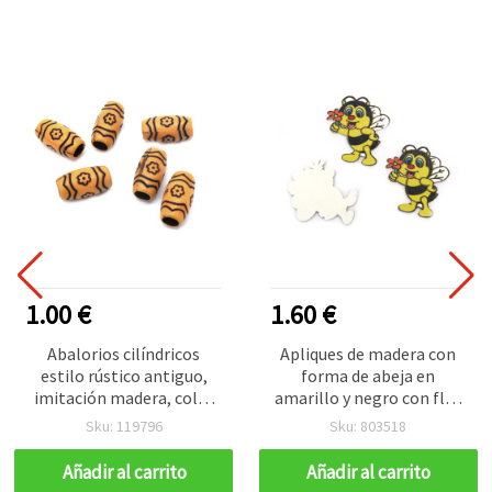
1.00 €
1.60 €
Abalorios cilíndricos
Apliques de madera con
estilo rústico antiguo,
forma de abeja en
imitación madera, color
amarillo y negro con flor
marrón, 19x10 mm,
naranja, 36x41x2 mm -
Sku: 119796
Sku: 803518
agujero de 5 mm, 50 g
Pack de 10 uds para
(≈60 uds) - Separadores
manualidades y
Añadir al carrito
Añadir al carrito
vintage de aspecto
scrapbooking