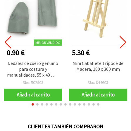
MEJOR VENDIDO
0.90 €
5.30 €
Dedales de cuero genuino
Mini Caballete Trípode de
para costura y
Madera, 180 x 300 mm
manualidades, 55 x 40 mm
y 70 x 35 mm, juego de 2
Sku: 502908
Sku: 844603
piezas
Añadir al carrito
Añadir al carrito
CLIENTES TAMBIÉN COMPRARON