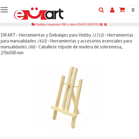
0
Pedidos superiores 60€ y obtén ENVÍO GRATIS!
EM ART
›
Herramientas y Embalajes para Hobby
(1713)
›
Herramientas
para manualidades
(410)
›
Herramientas y accesorios esenciales para
manualidades
(68)
›
Caballete trípode de madera de sobremesa,
270x500 mm