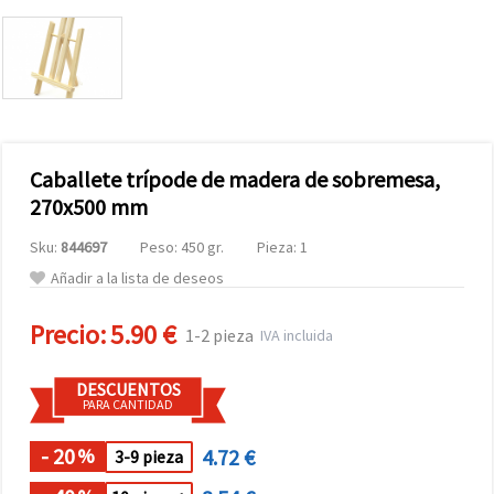
Caballete trípode de madera de sobremesa,
270x500 mm
Sku:
844697
Peso: 450 gr.
Pieza: 1
Añadir a la lista de deseos
Precio:
5.90 €
1-2 pieza
IVA incluida
DESCUENTOS
PARA CANTIDAD
- 20
4.72 €
%
3-9 pieza