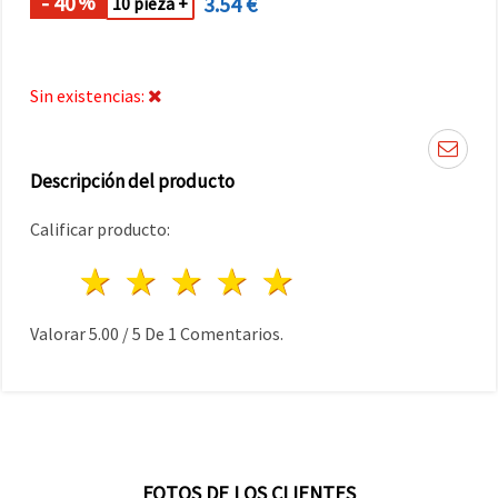
- 40
3.54 €
%
10 pieza +
Sin existencias:
Descripción del producto
Calificar producto:
1 estrella
2 estrellas
3 estrellas
4 estrellas
5 estrellas
Valorar
5.00
/
5
De
1
Comentarios.
FOTOS DE LOS CLIENTES