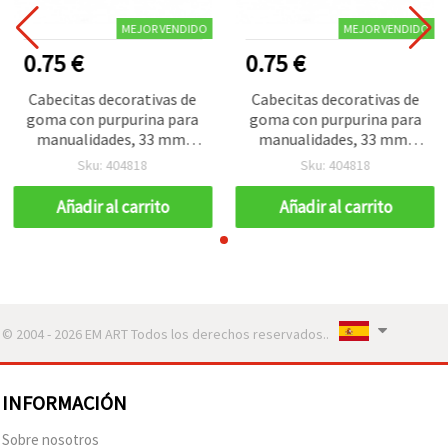
MEJOR VENDIDO
MEJOR VENDIDO
0.75 €
0.75 €
Cabecitas decorativas de
Cabecitas decorativas de
goma con purpurina para
goma con purpurina para
manualidades, 33 mm,
manualidades, 33 mm,
surtido - pack de 10
surtido - pack de 10
Sku: 404818
Sku: 404818
Añadir al carrito
Añadir al carrito
© 2004 - 2026 EM ART Todos los derechos reservados..
INFORMACIÓN
Sobre nosotros