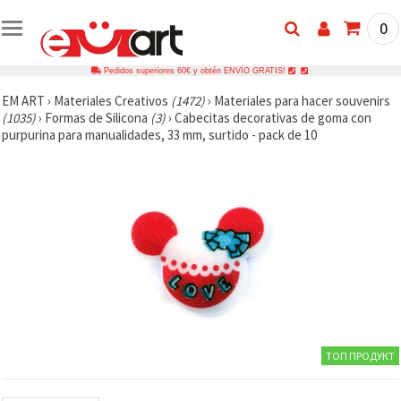
0
Pedidos superiores 60€ y obtén ENVÍO GRATIS!
EM ART
›
Materiales Creativos
(1472)
›
Materiales para hacer souvenirs
(1035)
›
Formas de Silicona
(3)
›
Cabecitas decorativas de goma con
purpurina para manualidades, 33 mm, surtido - pack de 10
ТОП ПРОДУКТ