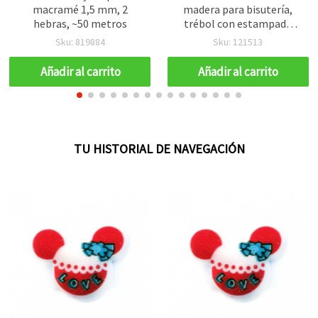
macramé 1,5 mm, 2
madera para bisutería,
hebras, ~50 metros
trébol con estampado
tipo bordado / 22x18x1,8
Sku: 819884
Sku: 121513
mm, agujero: 2 mm - 10
piezas
Añadir al carrito
Añadir al carrito
TU HISTORIAL DE NAVEGACIÓN