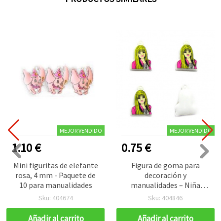
MEJOR VENDIDO
MEJOR VENDIDO
1.10 €
0.75 €
Mini figuritas de elefante
Figura de goma para
rosa, 4 mm - Paquete de
decoración y
10 para manualidades
manualidades – Niña
cantante, vestido rosa,
Sku: 404674
Sku: 404846
pelo amarillo, reverso
plano blanco, con
Añadir al carrito
Añadir al carrito