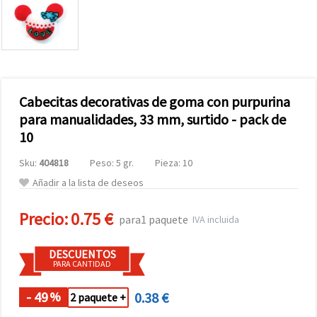
Cabecitas decorativas de goma con purpurina
para manualidades, 33 mm, surtido - pack de
10
Sku:
404818
Peso: 5 gr.
Pieza: 10
Añadir a la lista de deseos
Precio:
0.75 €
para1 paquete
IVA incluida
DESCUENTOS
PARA CANTIDAD
- 49
0.38 €
%
2 paquete +