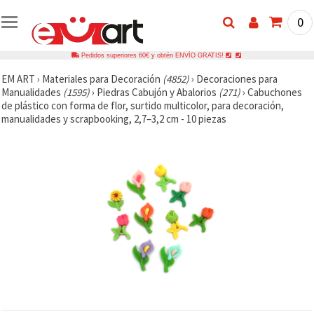
0
Pedidos superiores 60€ y obtén ENVÍO GRATIS!
EM ART
›
Materiales para Decoración
(4852)
›
Decoraciones para
Manualidades
(1595)
›
Piedras Cabujón y Abalorios
(271)
›
Cabuchones
de plástico con forma de flor, surtido multicolor, para decoración,
manualidades y scrapbooking, 2,7–3,2 cm - 10 piezas