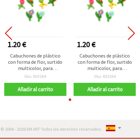
1.20 €
1.20 €
Cabuchones de plástico
Cabuchones de plástico
con forma de flor, surtido
con forma de flor, surtido
multicolor, para
multicolor, para
decoración, manualidades
decoración, manualidades
Sku: 603264
Sku: 603264
y scrapbooking, 2,7–3,2
y scrapbooking, 2,7–3,2
cm - 10 piezas
cm - 10 piezas
Añadir al carrito
Añadir al carrito
© 2004 - 2026 EM ART Todos los derechos reservados..