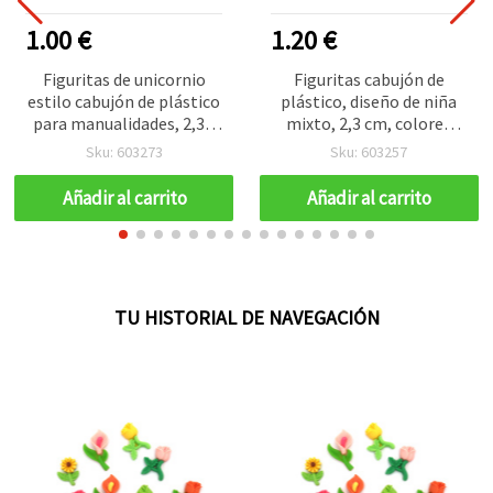
1.00 €
1.20 €
Figuritas de unicornio
Figuritas cabujón de
estilo cabujón de plástico
plástico, diseño de niña
para manualidades, 2,3 x
mixto, 2,3 cm, colores
1,8 cm – pack de 10
mixtos - 10 piezas
Sku: 603273
Sku: 603257
(modelos surtidos)
Añadir al carrito
Añadir al carrito
TU HISTORIAL DE NAVEGACIÓN