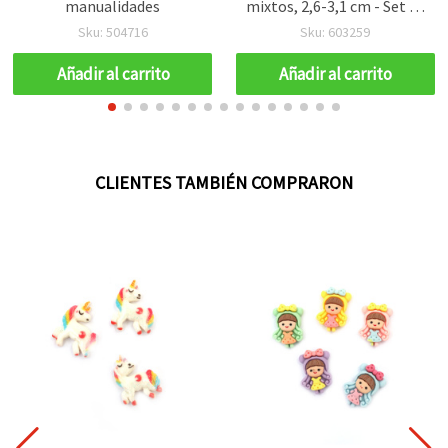
manualidades
mixtos, 2,6-3,1 cm - Set de
10 uds
Sku: 504716
Sku: 603259
Añadir al carrito
Añadir al carrito
CLIENTES TAMBIÉN COMPRARON