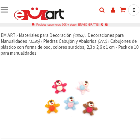
0
Pedidos superiores 60€ y obtén ENVÍO GRATIS!
EM ART
›
Materiales para Decoración
(4852)
›
Decoraciones para
Manualidades
(1595)
›
Piedras Cabujón y Abalorios
(271)
›
Cabujones de
plástico con forma de oso, colores surtidos, 2,3 x 2,6 x 1 cm - Pack de 10
para manualidades