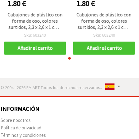
1.80 €
1.80 €
Cabujones de plástico con
Cabujones de plástico con
forma de oso, colores
forma de oso, colores
surtidos, 2,3 x 2,6 x 1 cm -
surtidos, 2,3 x 2,6 x 1 cm -
Pack de 10 para
Pack de 10 para
Sku: 603240
Sku: 603240
manualidades
manualidades
Añadir al carrito
Añadir al carrito
© 2004 - 2026 EM ART Todos los derechos reservados..
INFORMACIÓN
Sobre nosotros
Política de privacidad
Términos y condiciones