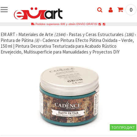
0
Pedidos superiores 60€ y obtén ENVÍO GRATIS!
EM ART
›
Materiales de Arte
(1544)
›
Pastas y Ceras Estructurales
(186)
›
Pintura de Pátina
(8)
›
Cadence Pintura Efecto Pátina Oxidada – Verde,
150 ml | Pintura Decorativa Texturizada para Acabado Rústico
Envejecido, Multisuperficie para Manualidades y Proyectos DIY
ТОП ПРОДУКТ