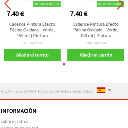
MEJOR VENDIDO
MEJOR VENDIDO
7.40 €
7.40 €
Cadence Pintura Efecto
Cadence Pintura Efecto
Pátina Oxidada – Verde,
Pátina Oxidada – Verde,
150 ml | Pintura
150 ml | Pintura
Decorativa Texturizada
Decorativa Texturizada
Sku: 842554
Sku: 842554
para Acabado Rústico
para Acabado Rústico
Envejecido,
Envejecido,
Añadir al carrito
Añadir al carrito
Multisuperficie para
Multisuperficie para
Manualidades y Proyectos
Manualidades y Proyectos
DIY
DIY
© 2004 - 2026 EM ART Todos los derechos reservados..
INFORMACIÓN
Sobre nosotros