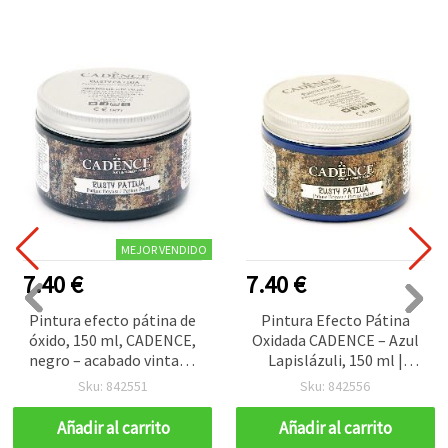
MEJOR VENDIDO
7.40 €
7.40 €
Pintura efecto pátina de
Pintura Efecto Pátina
óxido, 150 ml, CADENCE,
Oxidada CADENCE – Azul
negro – acabado vintage
Lapislázuli, 150 ml |
antiguo para arte,
Manualidades DIY,
Sku: 842551
Sku: 842556
manualidades, bricolaje,
Bricolaje y Decoración del
muebles y decoración del
Hogar | Acabado Óxido
Añadir al carrito
Añadir al carrito
hogar
Vintage