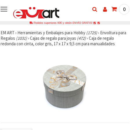
0
Pedidos superiores 60€ y obtén ENVÍO GRATIS!
EM ART
›
Herramientas y Embalajes para Hobby
(1725)
›
Envoltura para
Regalos
(1031)
›
Cajas de regalo para joyas
(472)
›
Caja de regalo
redonda con cinta, color gris, 17 x 17 x 9,5 cm para manualidades