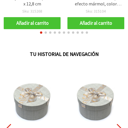
x 12,8 cm
efecto mármol, color
rojo, 18,5 x 17 x 7,5 cm
Sku: 315268
Sku: 315104
Añadir al carrito
Añadir al carrito
TU HISTORIAL DE NAVEGACIÓN