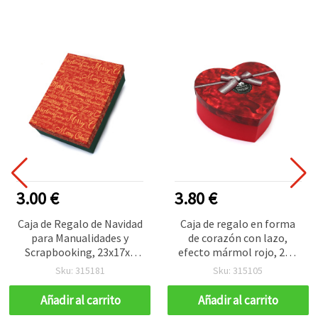
3.00 €
3.80 €
Caja de Regalo de Navidad
Caja de regalo en forma
para Manualidades y
de corazón con lazo,
Scrapbooking, 23x17x7
efecto mármol rojo, 22 x
cm
20 x 9 cm, para
Sku: 315181
Sku: 315105
manualidades y
scrapbooking
Añadir al carrito
Añadir al carrito