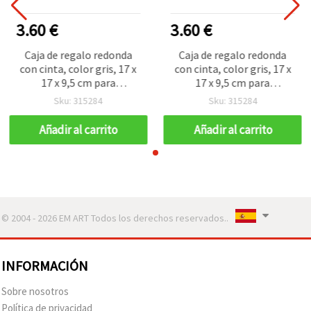
3.60 €
3.60 €
Caja de regalo redonda
Caja de regalo redonda
con cinta, color gris, 17 x
con cinta, color gris, 17 x
17 x 9,5 cm para
17 x 9,5 cm para
manualidades
manualidades
Sku: 315284
Sku: 315284
Añadir al carrito
Añadir al carrito
© 2004 - 2026 EM ART Todos los derechos reservados..
INFORMACIÓN
Sobre nosotros
Política de privacidad