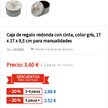
Caja de regalo redonda con cinta, color gris, 17
x 17 x 9,5 cm para manualidades
Añadir a la lista de deseos
Sku:
315284
Precio:
3.60 €
1-2 pieza
IVA incluida
DESCUENTOS
PARA CANTIDAD
- 20
2.88 €
%
3-4 pieza
- 30
2.52 €
%
5 pieza +