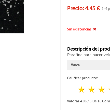
Precio:
4.45 €
1-4 
Sin existencias:
Descripción del pro
Parafina para hacer vel
Marca
Calificar producto:
1 estre
2 es
Valorar
4.06
/
5
De
16
Come