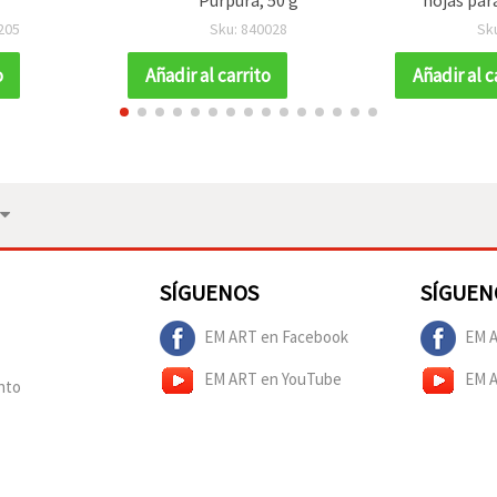
205
Sku: 840028
Sk
o
Añadir al carrito
Añadir al c
SÍGUENOS
SÍGUEN
EM ART en Facebook
EM A
EM ART en YouTube
EM 
nto