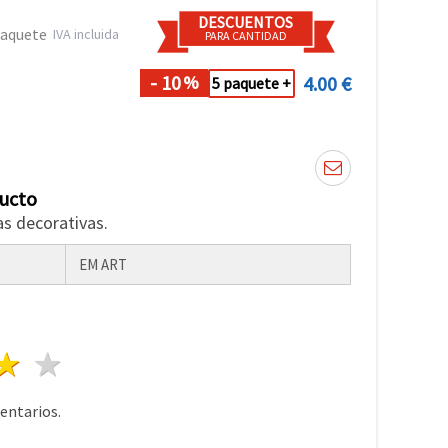
DESCUENTOS
paquete
IVA incluida
PARA CANTIDAD
- 10
4.00 €
%
5 paquete +
ducto
as decorativas.
EM ART
lla
trellas
3 estrellas
4 estrellas
5 estrellas
ntarios.