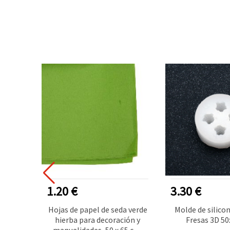
1.20 €
3.30 €
color
Hojas de papel de seda verde
Molde de silicon
Pack de
hierba para decoración y
Fresas 3D 5
es DIY,
manualidades, 50 x 65 cm,