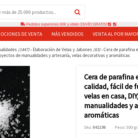
Pedidos superiores 60€ y obtén ENVÍO GRATIS!
OCIONES DE VENTA
MÁS VENDIDOS
VENTA AL POR MAYO
ualidades
(1447)
›
Elaboración de Velas y Jabones
(63)
›
Cera de parafina en
proyectos de manualidades y artesanía, velas decorativas y aromáticas
Cera de parafina e
calidad, fácil de 
velas en casa, DI
manualidades y ar
aromáticas
Sku:
842198
Peso: 500 gr