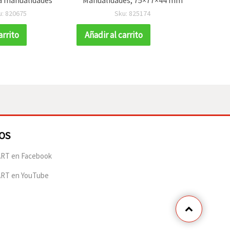
Para S
u: 820675
Sku: 825174
M
arrito
Añadir al carrito
Añadir
OS
RT en Facebook
ART en YouTube