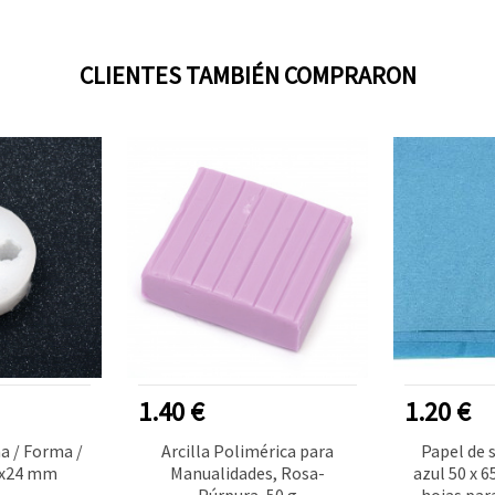
CLIENTES TAMBIÉN COMPRARON
1.40 €
1.20 €
a / Forma /
Arcilla Polimérica para
Papel de 
0x24 mm
Manualidades, Rosa-
azul 50 x 6
Púrpura, 50 g
hojas par