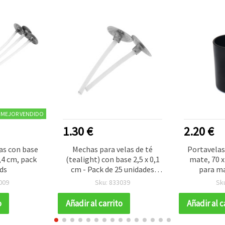
MEJOR VENDIDO
1.30 €
2.20 €
as con base
Mechas para velas de té
Portavelas 
,4 cm, pack
(tealight) con base 2,5 x 0,1
mate, 70 x
ds
cm - Pack de 25 unidades
para ma
para manualidades DIY
de
009
Sku: 833039
Sk
o
Añadir al carrito
Añadir al c