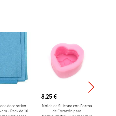
8.25 €
1.80
seda decorativo
Molde de Silicona con Forma
Almo
5 cm - Pack de 10
de Corazón para
Pig
a manualidades
Manualidades, 75×77×44 mm
Naranj