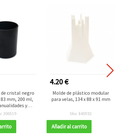
4.20 €
5.45
de cristal negro
Molde de plástico modular
Flore
 83 mm, 200 ml,
para velas, 134 x 88 x 91 mm
manual
nualidades y
coración
u: 306519
Sku: 840592
arrito
Añadir al carrito
Añadir