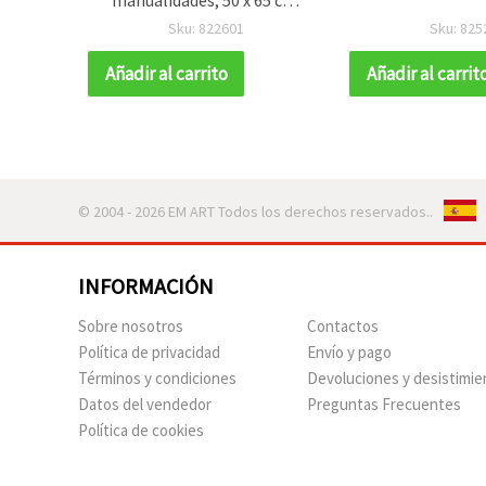
ing,
pack de 10
Sku: 822601
Sku: 825
pelo,
da
Añadir al carrito
Añadir al carrit
© 2004 - 2026 EM ART Todos los derechos reservados..
INFORMACIÓN
Sobre nosotros
Contactos
Política de privacidad
Envío y pago
Términos y condiciones
Devoluciones y desistimie
Datos del vendedor
Preguntas Frecuentes
Política de cookies