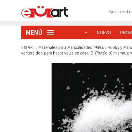
MENÚ
NUEVO
PROM
EM ART
›
Materiales para Manualidades
(4893)
›
Hobby y Man
verter; ideal para hacer velas en casa, DIY/hazlo tú mismo, 