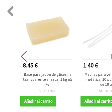
8.45 €
1.40 €
lorante
Base para jabón de glicerina
Mechas para vel
men, 5 g
transparente sin SLS, 1 kg ±5
metálica, 10 x 0
%
de 10 u
Sku: 512809
Sku: 833
Añadir al carrito
Añadir al carrit