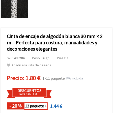
Cinta de encaje de algodón blanca 30 mm × 2
m – Perfecta para costura, manualidades y
decoraciones elegantes
Sku:
409204
Peso: 16 gr.
Pieza: 1
Añadir a la lista de deseos
Precio:
1.80 €
1-11 paquete
IVA incluida
DESCUENTOS
PARA CANTIDAD
- 20
1.44 €
%
12 paquete +