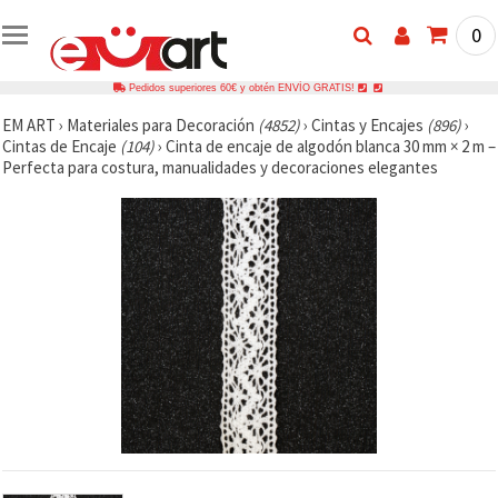
0
Pedidos superiores 60€ y obtén ENVÍO GRATIS!
EM ART
›
Materiales para Decoración
(4852)
›
Cintas y Encajes
(896)
›
Cintas de Encaje
(104)
›
Cinta de encaje de algodón blanca 30 mm × 2 m –
Perfecta para costura, manualidades y decoraciones elegantes