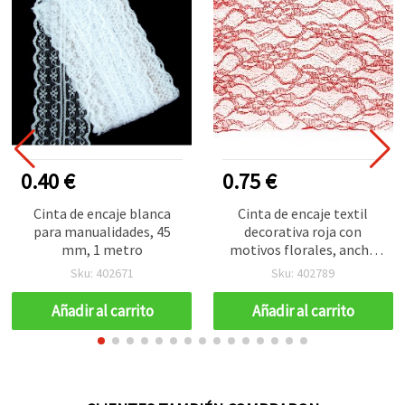
0.40 €
0.75 €
Cinta de encaje blanca
Cinta de encaje textil
para manualidades, 45
decorativa roja con
mm, 1 metro
motivos florales, ancho
150 mm, largo 1 m – para
Sku: 402671
Sku: 402789
decoración, costura y
manualidades
Añadir al carrito
Añadir al carrito