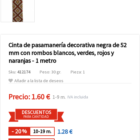
Cinta de pasamanería decorativa negra de 52
mm con rombos blancos, verdes, rojos y
naranjas - 1 metro
Sku:
412174
Peso: 30 gr.
Pieza: 1
Añadir a la lista de deseos
Precio:
1.60 €
1-9 m.
IVA incluida
DESCUENTOS
PARA CANTIDAD
- 20
1.28 €
%
10-19 m.