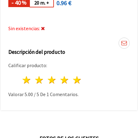
- 40
0.96 €
%
20 m. +
Sin existencias:
Descripción del producto
Calificar producto:
1 estrella
2 estrellas
3 estrellas
4 estrellas
5 estrellas
Valorar
5.00
/
5
De
1
Comentarios.