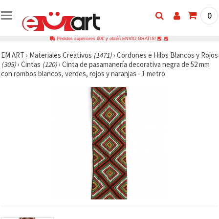
0
Pedidos superiores 60€ y obtén ENVÍO GRATIS!
EM ART
›
Materiales Creativos
(1471)
›
Cordones e Hilos Blancos y Rojos
(305)
›
Cintas
(120)
›
Cinta de pasamanería decorativa negra de 52 mm
con rombos blancos, verdes, rojos y naranjas - 1 metro