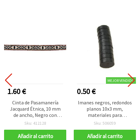
MEJOR VENDIDO
1.60 €
0.50 €
Cinta de Pasamanería
Imanes negros, redondos
Jacquard Étnica, 10 mm
planos 10x3 mm,
de ancho, Negro con
materiales para
Blanco, Rojo, Verde y
manualidades, imanes
Sku: 412128
Sku: 506059
Marrón - 5 metros
para nevera DIY - 10 uds
Añadir al carrito
Añadir al carrito