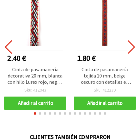
2.40 €
1.80 €
Cinta de pasamanería
Cinta de pasamanería
decorativa 20 mm, blanca
tejida 10 mm, beige
con hilo Lurex rojo, negro,
oscuro con detalles en
blanco y dorado - 5 m
rojo y azul - 5 m
Sku: 412043
Sku: 412239
Añadir al carrito
Añadir al carrito
CLIENTES TAMBIÉN COMPRARON