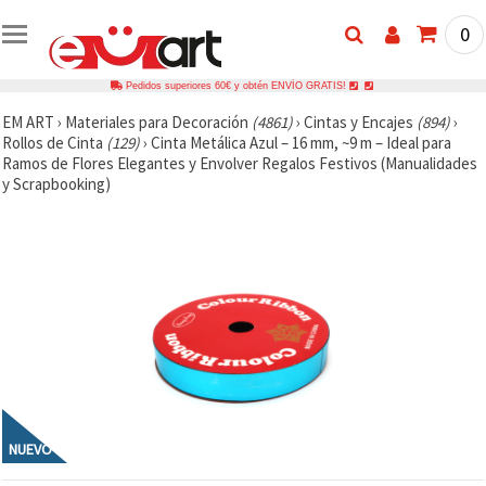
0
Pedidos superiores 60€ y obtén ENVÍO GRATIS!
EM ART
›
Materiales para Decoración
(4861)
›
Cintas y Encajes
(894)
›
Rollos de Cinta
(129)
›
Cinta Metálica Azul – 16 mm, ~9 m – Ideal para
Ramos de Flores Elegantes y Envolver Regalos Festivos (Manualidades
y Scrapbooking)
NUEVO