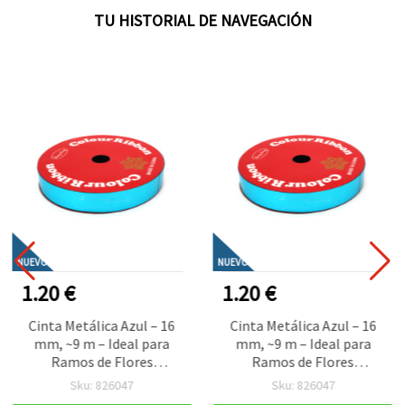
TU HISTORIAL DE NAVEGACIÓN
NUEVO
NUEVO
1.20 €
1.20 €
Cinta Metálica Azul – 16
Cinta Metálica Azul – 16
mm, ~9 m – Ideal para
mm, ~9 m – Ideal para
Ramos de Flores
Ramos de Flores
Elegantes y Envolver
Elegantes y Envolver
Sku: 826047
Sku: 826047
Regalos Festivos
Regalos Festivos