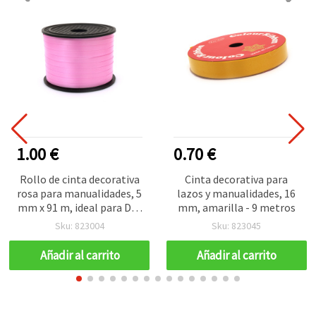
1.00 €
0.70 €
Rollo de cinta decorativa
Cinta decorativa para
rosa para manualidades, 5
lazos y manualidades, 16
mm x 91 m, ideal para DIY,
mm, amarilla - 9 metros
arreglos florales, bodas y
Sku: 823004
Sku: 823045
bisutería
Añadir al carrito
Añadir al carrito