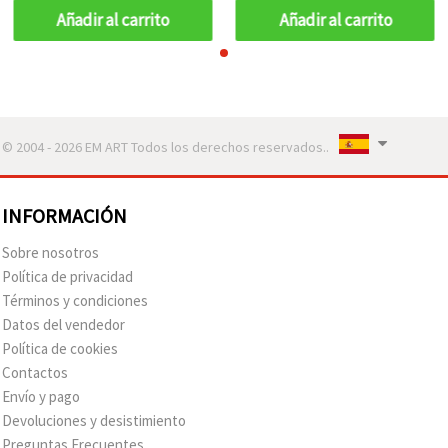
(Manualidades y
(Manualidades y
Añadir al carrito
Añadir al carrito
Scrapbooking)
Scrapbooking)
© 2004 - 2026 EM ART Todos los derechos reservados..
INFORMACIÓN
Sobre nosotros
Política de privacidad
Términos y condiciones
Datos del vendedor
Política de cookies
Contactos
Envío y pago
Devoluciones y desistimiento
Preguntas Frecuentes