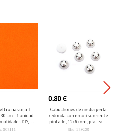
0.80 €
0.60
ieltro naranja 1
Cabuchones de media perla
A
30 cm - 1 unidad
redonda con emoji sonriente
autoad
ualidades DIY,
pintado, 12x6 mm, plateado
rombo
 de tarjetas y
- 10 unidades
color
u: 802111
Sku: 129209
os escolares