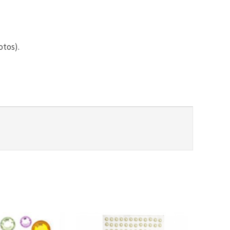
otos).