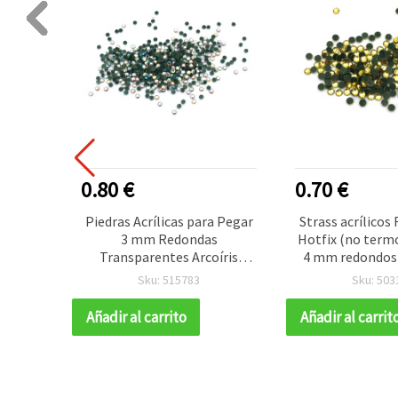
0.80 €
0.70 €
al
Piedras Acrílicas para Pegar
Strass acrílicos 
m Color
3 mm Redondas
Hotfix (no term
g ~1000
Transparentes Arcoíris
4 mm redondos 
ades y
Facetadas – 5 g (~400 piezas)
amarillo 
Sku: 515783
Sku: 503
(transparente
gemas para p
Añadir al carrito
Añadir al carrit
manualidades, DIY
100 u