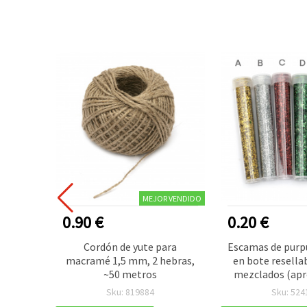
MEJOR VENDIDO
0.90 €
0.20 €
adera,
Cordón de yute para
Escamas de purp
 para
macramé 1,5 mm, 2 hebras,
en bote resellab
arrón,
~50 metros
mezclados (apro
opciones en to
Sku: 819884
Sku: 524
plateado — purp