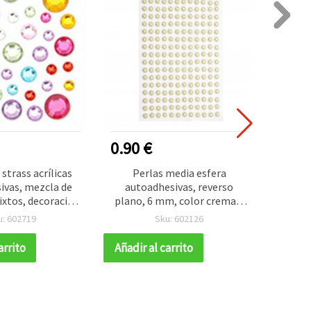
0.90 €
1.00
 strass acrílicas
Perlas media esfera
ivas, mezcla de
autoadhesivas, reverso
autoa
xtos, decoración
plano, 6 mm, color crema –
mm t
manualidades y
216 unidades
ar
u: 602719
Sku: 602126
apbooking
arrito
Añadir al carrito
Añadir