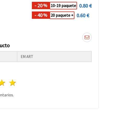
- 20
0.80 €
%
10-19 paquete
- 40
0.60 €
%
20 paquete +
ducto
EM ART
lla
trellas
3 estrellas
4 estrellas
5 estrellas
tarios.