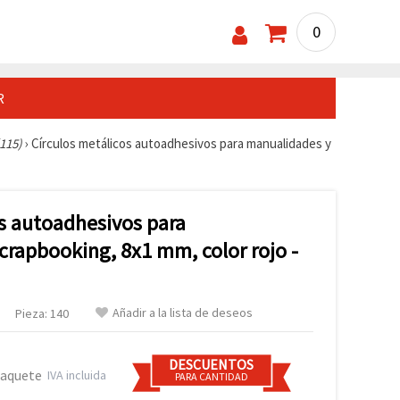
0
R
(115)
›
Círculos metálicos autoadhesivos para manualidades y
os autoadhesivos para
crapbooking, 8x1 mm, color rojo -
Añadir a la lista de deseos
Pieza: 140
DESCUENTOS
paquete
IVA incluida
PARA CANTIDAD