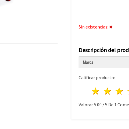
Sin existencias:
Descripción del pro
Marca
Calificar producto:
1 estre
2 es
Valorar
5.00
/
5
De
1
Comen