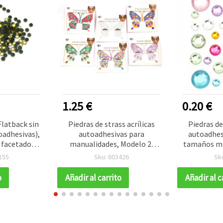
1.25 €
0.20 €
Flatback sin
Piedras de strass acrílicas
Piedras de
oadhesivas),
autoadhesivas para
autoadhes
facetados,
manualidades, Modelo 2,
tamaños mi
dorado
colores mezclados
DIY para 
155
Sku: 603426
Sk
 ahumado),
scr
egar para
o
Añadir al carrito
Añadir al c
 y nail art,
ds