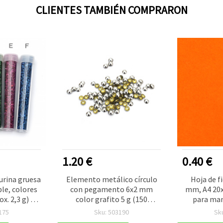
CLIENTES TAMBIÉN COMPRARON
1.20 €
0.40 €
urina gruesa
Elemento metálico círculo
Hoja de f
le, colores
con pegamento 6x2 mm
mm, A4 20x
x. 2,3 g) —
color grafito 5 g (150
para man
no dorado y
unidades) para manualidades
creación
175
Sku: 503190
Sk
urina suelta
y bisutería DIY
trabaj