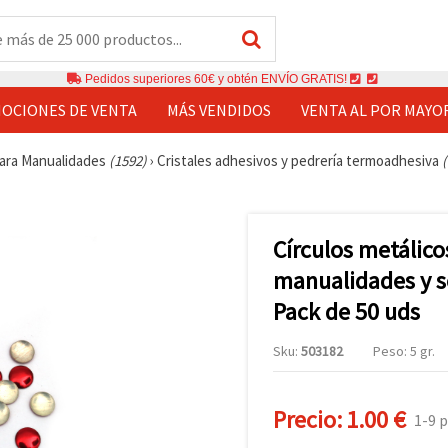
Pedidos superiores 60€ y obtén ENVÍO GRATIS!
OCIONES DE VENTA
MÁS VENDIDOS
VENTA AL POR MAYO
ara Manualidades
(1592)
›
Cristales adhesivos y pedrería termoadhesiva
Círculos metálic
manualidades y s
Pack de 50 uds
Sku:
503182
Peso: 5 gr.
Precio:
1.00 €
1-9 