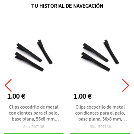
TU HISTORIAL DE NAVEGACIÓN
1.00 €
1.00 €
Clips cocodrilo de metal
Clips cocodrilo de metal
con dientes para el pelo,
con dientes para el pelo,
base plana, 56x8 mm,
base plana, 56x8 mm,
negros – 10 unidades, para
negros – 10 unidades, para
Sku: 507136
Sku: 507136
manualidades y DIY
manualidades y DIY