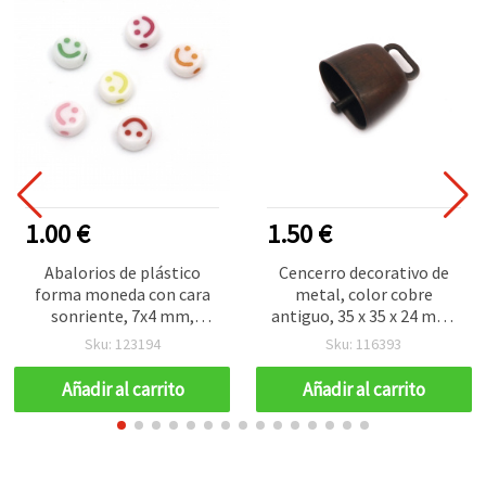
1.00 €
1.50 €
Abalorios de plástico
Cencerro decorativo de
forma moneda con cara
metal, color cobre
sonriente, 7x4 mm,
antiguo, 35 x 35 x 24 mm,
agujero 1,5 mm, colores
agujero 14 mm, para
Sku: 123194
Sku: 116393
mixtos - 20 g (~140 uds)
manualidades
Añadir al carrito
Añadir al carrito