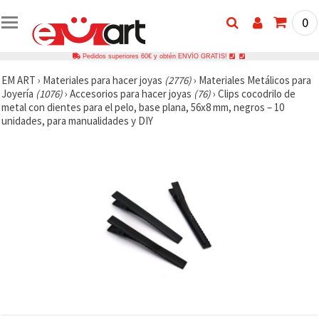
0
Pedidos superiores 60€ y obtén ENVÍO GRATIS!
EM ART
›
Materiales para hacer joyas
(2776)
›
Materiales Metálicos para
Joyería
(1076)
›
Accesorios para hacer joyas
(76)
›
Clips cocodrilo de
metal con dientes para el pelo, base plana, 56x8 mm, negros – 10
unidades, para manualidades y DIY