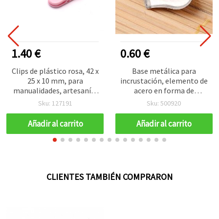
1.40 €
0.60 €
Clips de plástico rosa, 42 x
Base metálica para
25 x 10 mm, para
incrustación, elemento de
manualidades, artesanía,
acero en forma de
costura y scrapbooking –
corazón, 15x11x1,5 mm,
Sku: 127191
Sku: 500920
Pack de 2 uds
pack de 5 piezas
Añadir al carrito
Añadir al carrito
CLIENTES TAMBIÉN COMPRARON