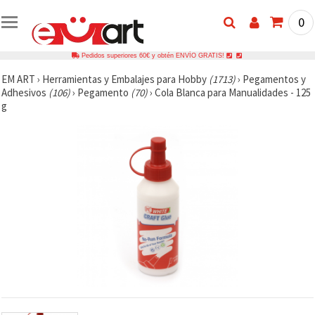
0
Pedidos superiores 60€ y obtén ENVÍO GRATIS!
EM ART
›
Herramientas y Embalajes para Hobby
(1713)
›
Pegamentos y
Adhesivos
(106)
›
Pegamento
(70)
›
Cola Blanca para Manualidades - 125
g