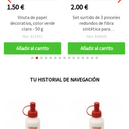
1.50 €
2.00 €
Viruta de papel
Set surtido de 3 pinceles
decorativa, color verde
redondos de fibra
claro - 50 g
sintética para
manualidades y pintura
Sku: 812472
Sku: 844636
Añadir al carrito
Añadir al carrito
TU HISTORIAL DE NAVEGACIÓN