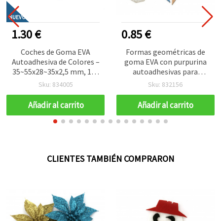
NUEVO
1.30 €
0.85 €
Coches de Goma EVA
Formas geométricas de
Autoadhesiva de Colores –
goma EVA con purpurina
35~55x28~35x2,5 mm, 15–
autoadhesivas para
17 uds – Pegatinas
manualidades, colores
Sku: 834005
Sku: 832156
Decorativas para
mixtos, 12~35 x 12~41 x 2
Manualidades Infantiles y
mm, 12~15 uds (~3,2 g)
Añadir al carrito
Añadir al carrito
Proyectos Creativos
CLIENTES TAMBIÉN COMPRARON