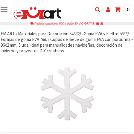
0
Pedidos superiores 60€ y obtén ENVÍO GRATIS!
EM ART
›
Materiales para Decoración
(4862)
›
Goma EVA y Fieltro
(663)
›
Formas de goma EVA
(66)
›
Copos de nieve de goma EVA con purpurina –
96x2 mm, 5 uds, ideal para manualidades navideñas, decoración de
invierno y proyectos DIY creativos