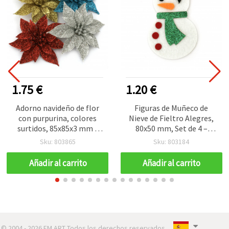
1.75 €
1.20 €
Adorno navideño de flor
Figuras de Muñeco de
con purpurina, colores
Nieve de Fieltro Alegres,
surtidos, 85x85x3 mm -
80x50 mm, Set de 4 –
Pack de 4 uds
Perfectas para
Sku: 803865
Sku: 803184
Decoración Navideña,
Manualidades Infantiles y
Añadir al carrito
Añadir al carrito
Proyectos DIY Creativos
© 2004 - 2026 EM ART Todos los derechos reservados..