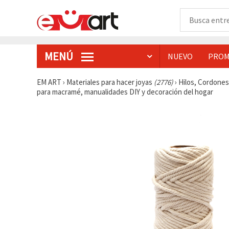
MENÚ
NUEVO
PROM
EM ART
›
Materiales para hacer joyas
(2776)
›
Hilos, Cordone
para macramé, manualidades DIY y decoración del hogar