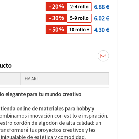
- 20
6.88 €
%
2-4 rollo
- 30
6.02 €
%
5-9 rollo
- 50
4.30 €
%
10 rollo +
ducto
EM ART
lo elegante para tu mundo creativo
tienda online de materiales para hobby y
ombinamos innovación con estilo e inspiración.
stro cordón de algodón de alta calidad: un
transformará tus proyectos creativos y les
 inigualable de estética y comodidad.