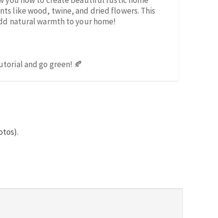
ow you how to create beautiful rustic home
ts like wood, twine, and dried flowers. This
 add natural warmth to your home!
torial and go green! 🍂
otos).