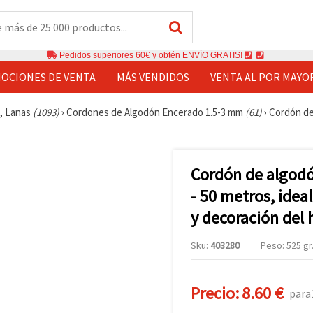
Pedidos superiores 60€ y obtén ENVÍO GRATIS!
OCIONES DE VENTA
MÁS VENDIDOS
VENTA AL POR MAYO
s, Lanas
(1093)
›
Cordones de Algodón Encerado 1.5-3 mm
(61)
›
Cordón de 
Cordón de algodó
- 50 metros, ide
y decoración del 
Sku:
403280
Peso: 525 gr
Precio:
8.60 €
para