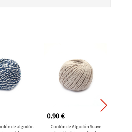
0.90 €
1.10
ordón de algodón
Cordón de Algodón Suave
Cordó