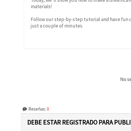
Today, we’ll show you how to make a dreamcat
materials!
Follow our step-by-step tutorial and have fun 
just a couple of minutes.
No se
Reseñas:
0
DEBE ESTAR REGISTRADO PARA PUBL