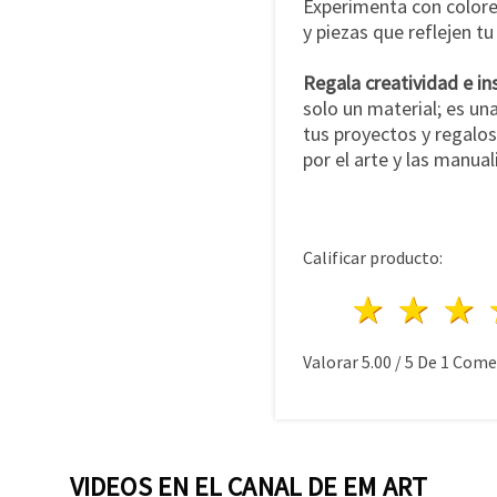
Experimenta con colore
y piezas que reflejen tu
Regala creatividad e in
solo un material; es una
tus proyectos y regalo
por el arte y las manua
Calificar producto:
1 estre
2 es
Valorar
5.00
/
5
De
1
Comen
VIDEOS EN EL CANAL DE EM ART