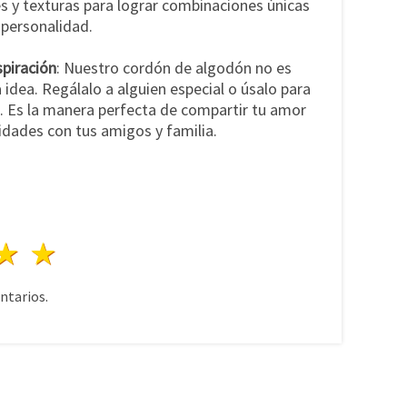
s y texturas para lograr combinaciones únicas
 personalidad.
spiración
: Nuestro cordón de algodón no es
 idea. Regálalo a alguien especial o úsalo para
s. Es la manera perfecta de compartir tu amor
lidades con tus amigos y familia.
lla
trellas
3 estrellas
4 estrellas
5 estrellas
tarios.