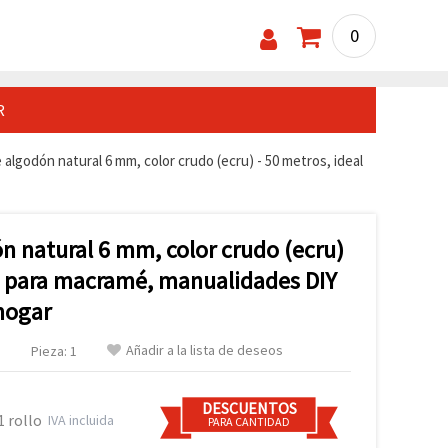
0
R
algodón natural 6 mm, color crudo (ecru) - 50 metros, ideal
n natural 6 mm, color crudo (ecru)
al para macramé, manualidades DIY
hogar
Añadir a la lista de deseos
.
Pieza: 1
DESCUENTOS
1 rollo
IVA incluida
PARA CANTIDAD