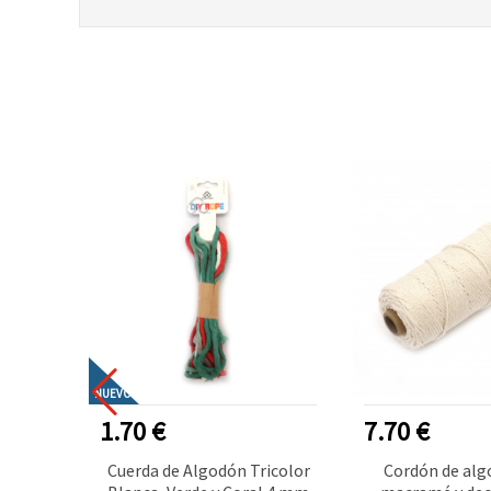
R VENDIDO
NUEVO
1.70 €
7.70 €
ón
Cuerda de Algodón Tricolor
Cordón de alg