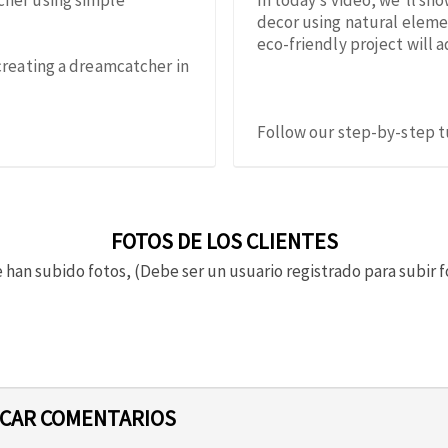
cher using simple
In today’s video, we’ll sh
decor using natural elemen
eco-friendly project will
creating a dreamcatcher in
Follow our step-by-step tu
FOTOS DE LOS CLIENTES
 han subido fotos, (Debe ser un usuario registrado para subir f
ICAR COMENTARIOS