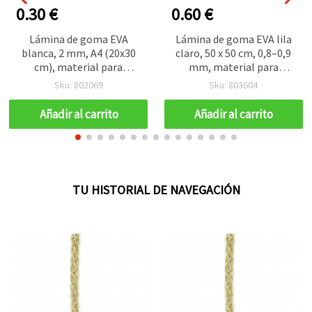
0.30 €
0.60 €
Lámina de goma EVA
Lámina de goma EVA lila
blanca, 2 mm, A4 (20x30
claro, 50 x 50 cm, 0,8–0,9
cm), material para
mm, material para
manualidades y
manualidades y
Sku: 802069
Sku: 803604
scrapbooking
decoración DIY
Añadir al carrito
Añadir al carrito
TU HISTORIAL DE NAVEGACIÓN