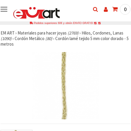
0
Pedidos superiores 60€ y obtén ENVÍO GRATIS!
EM ART
›
Materiales para hacer joyas
(2769)
›
Hilos, Cordones, Lanas
(1090)
›
Cordón Metálico
(80)
›
Cordón lamé tejido 5 mm color dorado - 5
metros