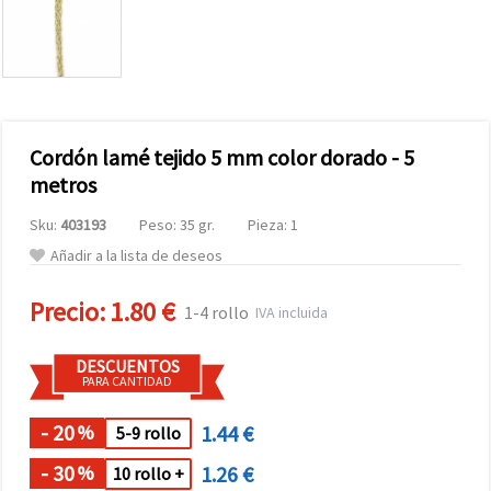
Cordón lamé tejido 5 mm color dorado - 5
metros
Sku:
403193
Peso: 35 gr.
Pieza: 1
Añadir a la lista de deseos
Precio:
1.80 €
1-4 rollo
IVA incluida
DESCUENTOS
PARA CANTIDAD
- 20
1.44 €
%
5-9 rollo
- 30
1.26 €
%
10 rollo +