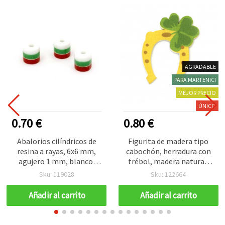
AGRADABLE
PARA MARTENICI
MEJOR PRECIO
ÚNICO
0.70 €
0.80 €
Abalorios cilíndricos de
Figurita de madera tipo
resina a rayas, 6x6 mm,
cabochón, herradura con
agujero 1 mm, blanco,
trébol, madera natural,
verde y rojo - 20 piezas
39x31x2 mm - 10 piezas
Sku: 119028
Sku: 122664
Añadir al carrito
Añadir al carrito