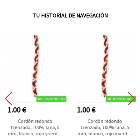
TU HISTORIAL DE NAVEGACIÓN
MEJOR VENDIDO
MEJOR VENDIDO
1.00 €
1.00 €
Cordón redondo
Cordón redondo
trenzado, 100% lana, 5
trenzado, 100% lana, 5
mm, blanco, rojo y verde -
mm, blanco, rojo y verde -
3 metros
3 metros