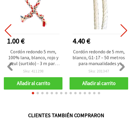
1.00 €
4.40 €
Cordón redondo 5 mm,
Cordón redondo de 5 mm,
100% lana, blanco, rojo y
blanco, G1-17 – 50 metros
azul (surtido) - 3 m para
para manualidades y
manualidades
artesanía
Sku: 411298
Sku: 201347
Añadir al carrito
Añadir al carrito
CLIENTES TAMBIÉN COMPRARON