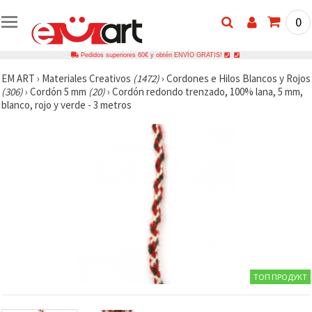
0
Pedidos superiores 60€ y obtén ENVÍO GRATIS!
EM ART
›
Materiales Creativos
(1472)
›
Cordones e Hilos Blancos y Rojos
(306)
›
Cordón 5 mm
(20)
›
Cordón redondo trenzado, 100% lana, 5 mm,
blanco, rojo y verde - 3 metros
ТОП ПРОДУКТ