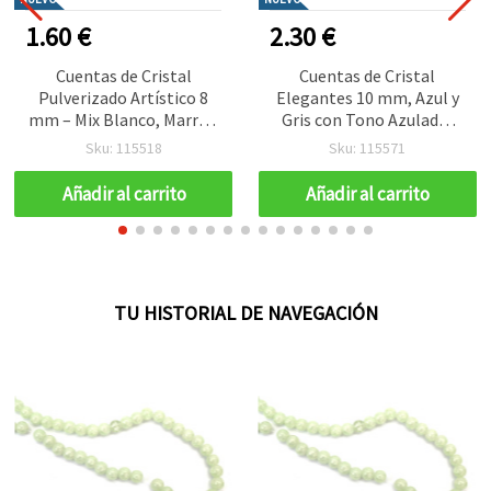
1.60 €
2.30 €
Cuentas de Cristal
Cuentas de Cristal
Pulverizado Artístico 8
Elegantes 10 mm, Azul y
mm – Mix Blanco, Marrón
Gris con Tono Azulado,
y Azul Claro, Agujero 1
Recubrimiento AB,
Sku: 115518
Sku: 115571
mm, Tira ~105 uds –
Agujero 1 mm, Tira ~85
Ideales para Bisutería,
uds – Perfectas para Crear
Añadir al carrito
Añadir al carrito
Pulseras y Manualidades
Bisutería Brillante y
Creativas
Diseños Artesanales
Hechos a Mano
TU HISTORIAL DE NAVEGACIÓN