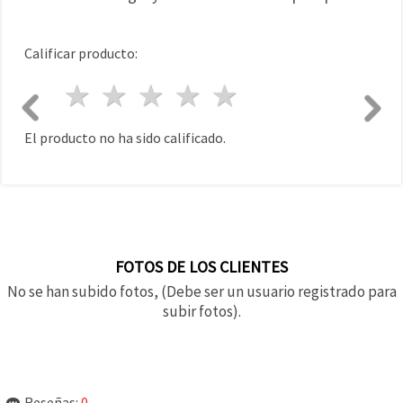
Calificar producto:
1 estrella
2 estrellas
3 estrellas
4 estrellas
5 estrellas
El producto no ha sido calificado.
FOTOS DE LOS CLIENTES
No se han subido fotos, (Debe ser un usuario registrado para
subir fotos).
Reseñas:
0