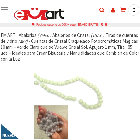
0
Pedidos superiores 60€ y obtén ENVÍO GRATIS!
EM ART
›
Abalorios
(7695)
›
Abalorios de Cristal
(1573)
›
Tiras de cuentas
de vidrio
(197)
›
Cuentas de Cristal Craquelado Fotocromáticas Mágicas
10 mm – Verde Claro que se Vuelve Gris al Sol, Agujero 1 mm, Tira ~85
uds – Ideales para Crear Bisutería y Manualidades que Cambian de Color
con la Luz
NUEVO