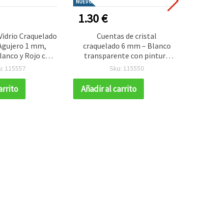
NUEVO
NUEVO
1.30 €
2.30
Vidrio Craquelado
Cuentas de cristal
C
Agujero 1 mm,
craquelado 6 mm – Blanco
craque
lanco y Rojo con
transparente con pintura
azul y
or Oro, Tira ~85
roja, agujero 1 mm, tira ~140
blanc
u: 115557
Sku: 115550
eal para Hacer
uds – Ideal para bisutería
uds
a, Abalorios y
creativa y manualidades DIY
arrito
Añadir al carrito
Añadir
ualidades
llamativas