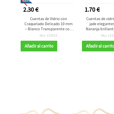
NUEVO
2.30 €
1.70 €
al
Cuentas de Vidrio con
Cuentas de vidr
edondas
Craquelado Delicado 10 mm
jade elegante
 – Azul
– Blanco Transparente con
Naranja brillant
ón con
Pintura Rosa Claro, Agujero
mm, tira ~85 ud
Sku: 115515
Sku: 115
al para
1 mm, Tira aprox. 85 uds –
para bisutería 
DIY y
Ideal para Crear Bisutería
manualidades 
Añadir al carrito
Añadir al carrit
ivas
Romántica