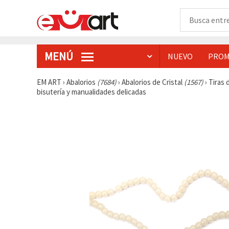
MENÚ
NUEVO
PROM
EM ART
›
Abalorios
(7684)
›
Abalorios de Cristal
(1567)
›
Tiras 
bisutería y manualidades delicadas