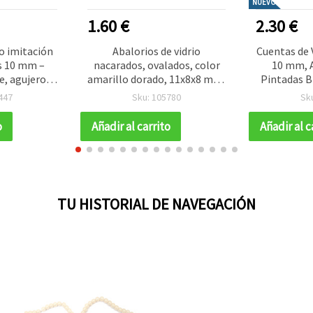
NUEVO
1.60 €
2.30 €
io imitación
Abalorios de vidrio
Cuentas de 
s 10 mm –
nacarados, ovalados, color
10 mm, 
e, agujero 1
amarillo dorado, 11x8x8 mm,
Pintadas B
s – Ideales
agujero 1 mm, tira ~80 cm
Acento Col
447
Sku: 105780
Sk
llamativa y
(~72 uds) para bisutería y
uds – Id
creativas
manualidades decorativas
Bisuterí
o
Añadir al carrito
Añadir al c
Man
TU HISTORIAL DE NAVEGACIÓN