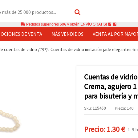
Pedidos superiores 60€ y obtén ENVÍO GRATIS!
OCIONES DE VENTA
MÁS VENDIDOS
VENTA AL POR MAYO
de cuentas de vidrio
(197)
›
Cuentas de vidrio imitación jade elegantes 6 m
Cuentas de vidrio
Crema, agujero 1 
para bisutería y 
Sku:
115450
Pieza: 140
Precio:
1.30 €
1-9 