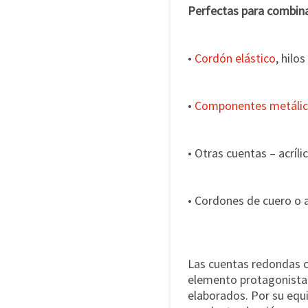
Perfectas para combina
•
Cordón elástico
, hilo
•
Componentes metáli
• Otras cuentas – acríl
• Cordones de cuero o 
Las cuentas redondas cl
elemento protagonista 
elaborados. Por su equi