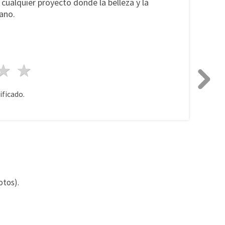
 cualquier proyecto donde la belleza y la
ano.
lla
trellas
3 estrellas
4 estrellas
5 estrellas
ificado.
otos).