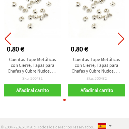
0.80 €
0.80 €
Cuentas Tope Metálicas
Cuentas Tope Metálicas
con Cierre, Tapas para
con Cierre, Tapas para
Chafas y Cubre Nudos, 3,2
Chafas y Cubre Nudos, 3,2
x 2,2 mm, Agujero 1,2 mm,
x 2,2 mm, Agujero 1,2 mm,
Sku: 500432
Sku: 500432
Color Blanco, Pack de 50
Color Blanco, Pack de 50
uds
uds
Añadir al carrito
Añadir al carrito
© 2004 - 2026 EM ART Todos los derechos reservados..