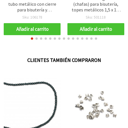
tubo metálico con cierre
(chafas) para bisutería,
para bisutería y
topes metálicos 1,5 x 1,5
manualidades, 15 x 8 mm,
mm, color cobre - 100
Sku: 106178
Sku: 501118
color plata - 20 piezas
unidades
Añadir al carrito
Añadir al carrito
CLIENTES TAMBIÉN COMPRARON