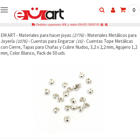
0
Pedidos superiores 60€ y obtén ENVÍO GRATIS!
EM ART
›
Materiales para hacer joyas
(2776)
›
Materiales Metálicos para
Joyería
(1076)
›
Cuentas para Engarzar
(16)
›
Cuentas Tope Metálicas
con Cierre, Tapas para Chafas y Cubre Nudos, 3,2 x 2,2 mm, Agujero 1,2
mm, Color Blanco, Pack de 50 uds