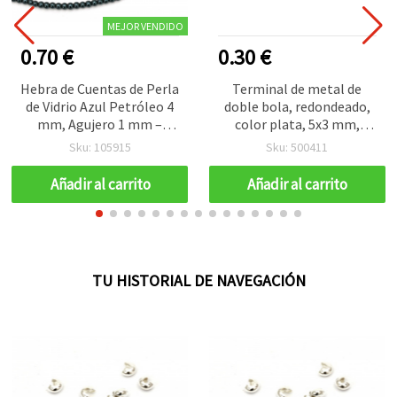
MEJOR VENDIDO
0.70 €
0.30 €
Hebra de Cuentas de Perla
Terminal de metal de
de Vidrio Azul Petróleo 4
doble bola, redondeado,
mm, Agujero 1 mm –
color plata, 5x3 mm,
Perfecta para Bisutería,
agujero 1 mm - 50 piezas
Sku: 105915
Sku: 500411
Accesorios y Manualidades
DIY, ~80 cm (~216 uds)
Añadir al carrito
Añadir al carrito
TU HISTORIAL DE NAVEGACIÓN