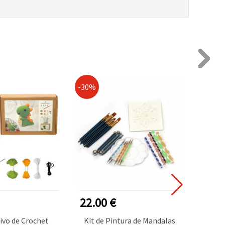
-30%
-30%
NUEVO
22.00 €
4.00
ivo de Crochet
Kit de Pintura de Mandalas
Kit cr