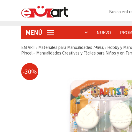
MENÚ
NUEVO
PROM
EM ART
›
Materiales para Manualidades
(4893)
›
Hobby y Man
Pincel – Manualidades Creativas y Fáciles para Niños y en Fam
-30%