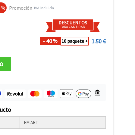
0 %
Promoción
IVA incluida
DESCUENTOS
PARA CANTIDAD
- 40
1.50 €
%
10 paquete +
to
ducto
EM ART