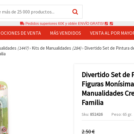
Pedidos superiores 60€ y obtén ENVÍO GRATIS!
OCIONES DE VENTA
MÁS VENDIDOS
VENTA AL POR MAYO
ualidades
(1447)
›
Kits de Manualidades
(284)
›
Divertido Set de Pintura d
ilia
Divertido Set de 
Figuras Monísimas
Manualidades Crea
Familia
Sku:
852426
Peso: 65 gr.
2.50 €