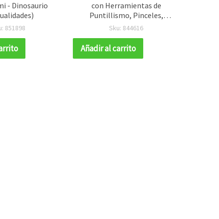
i - Dinosaurio
con Herramientas de
de 
ualidades)
Puntillismo, Pinceles,
elástic
Paleta y Plantillas – Set de
bl
u: 851898
Sku: 844616
44 Piezas para Manualidades
arrito
Añadir al carrito
Añadir