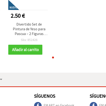
NUEVO
2.50 €
Divertido Set de
Pintura de Yeso para
Pascua – 2 Figuras
Monísimas con
Sku: 852426
Pinturas y Pincel –
Manualidades
Añadir al carrito
a
Creativas y Fáciles para
Niños y en Familia
SÍGUENOS
SÍGUEN
EM ART en Facebook
EM A