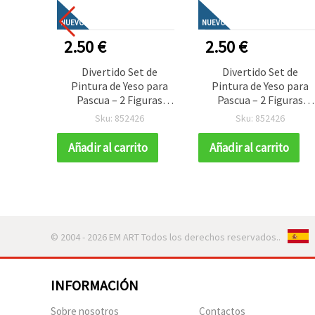
NUEVO
NUEVO
2.50 €
2.50 €
Divertido Set de
Divertido Set de
Pintura de Yeso para
Pintura de Yeso para
Pascua – 2 Figuras
Pascua – 2 Figuras
Monísimas con
Monísimas con
Sku: 852426
Sku: 852426
Pinturas y Pincel –
Pinturas y Pincel –
Manualidades
Manualidades
Añadir al carrito
Añadir al carrito
Creativas y Fáciles para
Creativas y Fáciles par
Niños y en Familia
Niños y en Familia
© 2004 - 2026 EM ART Todos los derechos reservados..
INFORMACIÓN
Sobre nosotros
Contactos