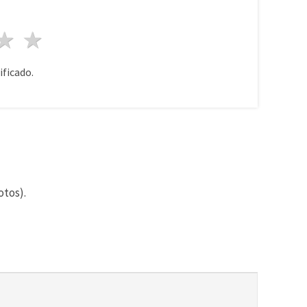
lla
trellas
3 estrellas
4 estrellas
5 estrellas
ificado.
otos).