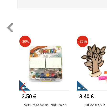
-30%
-30%
NUEVO
NUEVO
2.50 €
3.40 €
ativo
Set Creativo de Pintura en
Kit de Manual