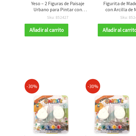
 hilos,
Yeso – 2 Figuras de Paisaje
Figurita de Mad
- N0035
Urbano para Pintar con
con Arcilla de 
Pinturas y Pincel –
Secado al Aire –
Sku: 852427
Sku: 852
Manualidades y Ocio Creativo
Niños, Manu
para Niños y Adultos
Creativas y Dec
Añadir al carrito
Añadir al carrit
-30%
-30%