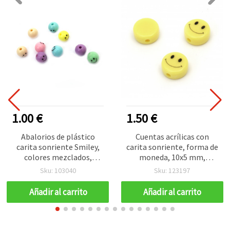
1.00 €
1.50 €
Abalorios de plástico
Cuentas acrílicas con
carita sonriente Smiley,
carita sonriente, forma de
colores mezclados,
moneda, 10x5 mm,
redondos 11 mm, agujero
agujero: 2 mm, color
Sku: 103040
Sku: 123197
2 mm – 20 g (≈20 uds),
amarillo, 20 g (~50 uds)
ideales para pulseras
para bisutería y
Añadir al carrito
Añadir al carrito
divertidas y bisutería
manualidades DIY
creativa