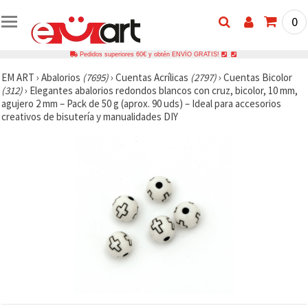
0
Pedidos superiores 60€ y obtén ENVÍO GRATIS!
EM ART
›
Abalorios
(7695)
›
Cuentas Acrílicas
(2797)
›
Cuentas Bicolor
(312)
›
Elegantes abalorios redondos blancos con cruz, bicolor, 10 mm,
agujero 2 mm – Pack de 50 g (aprox. 90 uds) – Ideal para accesorios
creativos de bisutería y manualidades DIY