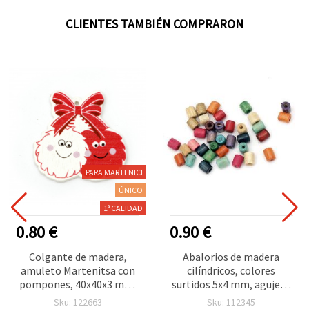
CLIENTES TAMBIÉN COMPRARON
PARA MARTENICI
ÚNICO
1ª CALIDAD
0.80 €
0.90 €
Colgante de madera,
Abalorios de madera
amuleto Martenitsa con
cilíndricos, colores
pompones, 40x40x3 mm,
surtidos 5x4 mm, agujero
orificio: 2 mm - 10 piezas
1 mm - 20 g (~540 uds)
Sku: 122663
Sku: 112345