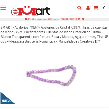
0
Pedidos superiores 60€ y obtén ENVÍO GRATIS!
EM ART
›
Abalorios
(7684)
›
Abalorios de Cristal
(1567)
›
Tiras de cuentas
de vidrio
(197)
›
Encantadoras Cuentas de Vidrio Craquelado 10 mm –
Blanco Transparente con Pintura Rosa y Morada, Agujero 1 mm, Tira ~85
uds – Ideal para Bisutería Romántica y Manualidades Creativas DIY
NUEVO