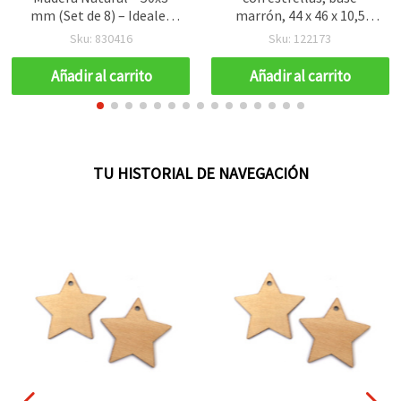
mm (Set de 8) – Ideales
marrón, 44 x 46 x 10,5
para Bisutería Artesanal,
mm, agujero: 2 mm
Sku: 830416
Sku: 122173
Manualidades y
Decoración Moderna DIY
Añadir al carrito
Añadir al carrito
TU HISTORIAL DE NAVEGACIÓN