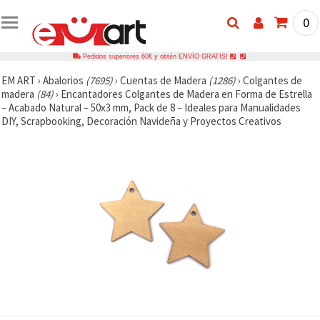
0
Pedidos superiores 60€ y obtén ENVÍO GRATIS!
EM ART
›
Abalorios
(7695)
›
Cuentas de Madera
(1286)
›
Colgantes de
madera
(84)
›
Encantadores Colgantes de Madera en Forma de Estrella
– Acabado Natural – 50x3 mm, Pack de 8 – Ideales para Manualidades
DIY, Scrapbooking, Decoración Navideña y Proyectos Creativos