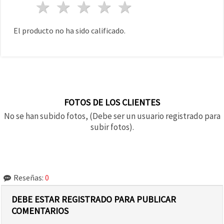
1 estrella
2 estrellas
3 estrellas
4 estrellas
5 estrellas
El producto no ha sido calificado.
FOTOS DE LOS CLIENTES
No se han subido fotos, (Debe ser un usuario registrado para
subir fotos).
Reseñas:
0
DEBE ESTAR REGISTRADO PARA PUBLICAR
COMENTARIOS