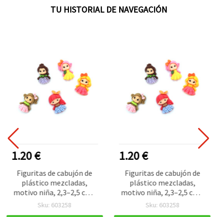
TU HISTORIAL DE NAVEGACIÓN
1.20 €
1.20 €
Figuritas de cabujón de
Figuritas de cabujón de
plástico mezcladas,
plástico mezcladas,
motivo niña, 2,3–2,5 cm -
motivo niña, 2,3–2,5 cm -
10 uds
10 uds
Sku: 603258
Sku: 603258