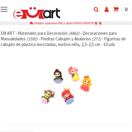
0
Pedidos superiores 60€ y obtén ENVÍO GRATIS!
EM ART
›
Materiales para Decoración
(4862)
›
Decoraciones para
Manualidades
(1592)
›
Piedras Cabujón y Abalorios
(271)
›
Figuritas de
cabujón de plástico mezcladas, motivo niña, 2,3–2,5 cm - 10 uds