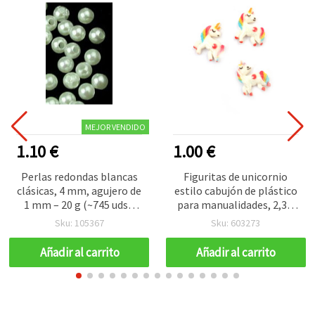
MEJOR VENDIDO
1.10 €
1.00 €
Perlas redondas blancas
Figuritas de unicornio
clásicas, 4 mm, agujero de
estilo cabujón de plástico
1 mm – 20 g (~745 uds),
para manualidades, 2,3 x
ideales para bisutería y
1,8 cm – pack de 10
Sku: 105367
Sku: 603273
manualidades
(modelos surtidos)
Añadir al carrito
Añadir al carrito