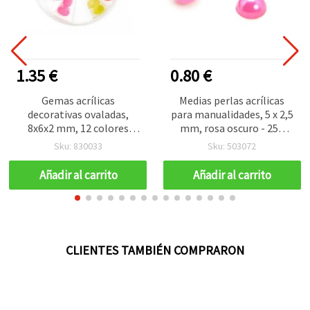
1.35 €
0.80 €
Gemas acrílicas
Medias perlas acrílicas
decorativas ovaladas,
para manualidades, 5 x 2,5
8x6x2 mm, 12 colores
mm, rosa oscuro - 250
mixtos en caja, ~24 uds
piezas
Sku: 830033
Sku: 503072
Añadir al carrito
Añadir al carrito
CLIENTES TAMBIÉN COMPRARON