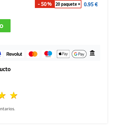
- 50
0.95 €
%
20 paquete +
to
ducto
lla
trellas
3 estrellas
4 estrellas
5 estrellas
tarios.