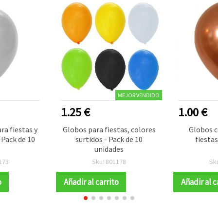
MEJOR VENDIDO
1.25 €
1.00 €
ra fiestas y
Globos para fiestas, colores
Globos c
 Pack de 10
surtidos - Pack de 10
fiestas
unidades
173
Sku: 801178
Sk
o
Añadir al carrito
Añadir al c