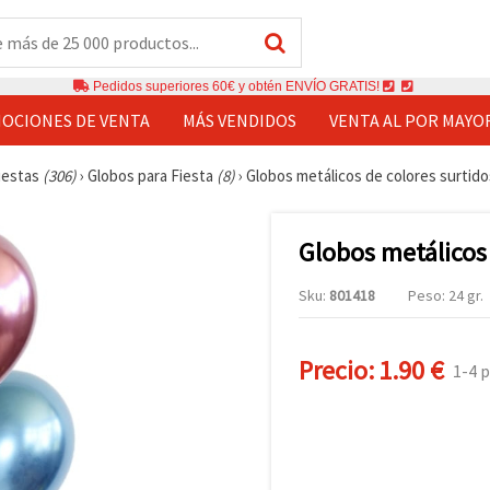
Pedidos superiores 60€ y obtén ENVÍO GRATIS!
OCIONES DE VENTA
MÁS VENDIDOS
VENTA AL POR MAYO
fiestas
(306)
›
Globos para Fiesta
(8)
›
Globos metálicos de colores surtidos
Globos metálicos 
Sku:
801418
Peso: 24 gr.
Precio:
1.90 €
1-4 