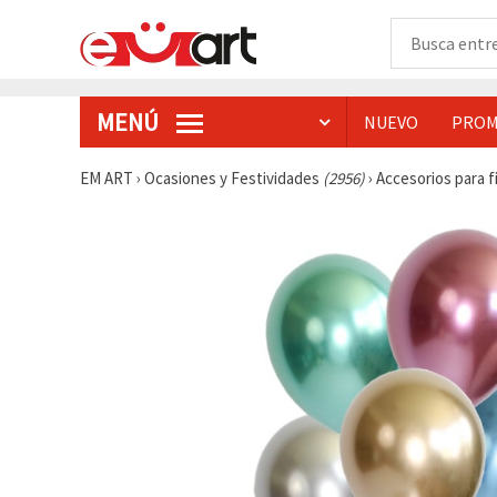
MENÚ
NUEVO
PROM
EM ART
›
Ocasiones y Festividades
(2956)
›
Accesorios para 