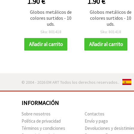
1.90 €
1.90 €
Globos metálicos de
Globos metálicos de
colores surtidos - 10
colores surtidos - 10
uds.
uds.
Sku: 801418
Sku: 801418
Añadir al carrito
Añadir al carrito
© 2004 - 2026 EM ART Todos los derechos reservados..
INFORMACIÓN
Sobre nosotros
Contactos
Política de privacidad
Envío y pago
Términos y condiciones
Devoluciones y desistimie