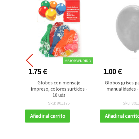
MEJOR VENDIDO
1.75 €
1.00 €
 de 10
Globos con mensaje
Globos grises pa
ta y
impreso, colores surtidos -
manualidades -
10 uds
Sku: 801175
Sku: 801
Añadir al carrito
Añadir al carrit