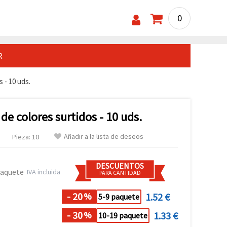
0
R
 - 10 uds.
de colores surtidos - 10 uds.
Añadir a la lista de deseos
Pieza: 10
DESCUENTOS
paquete
IVA incluida
PARA CANTIDAD
- 20
1.52 €
%
5-9 paquete
- 30
1.33 €
%
10-19 paquete