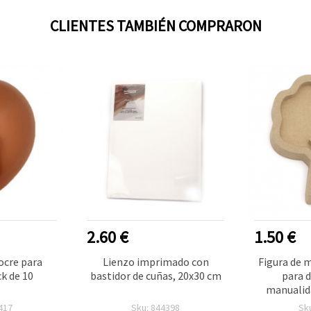
CLIENTES TAMBIÉN COMPRARON
2.60 €
1.50 €
ocre para
Lienzo imprimado con
Figura de 
ck de 10
bastidor de cuñas, 20x30 cm
para d
manualid
árbol 110
417
Sku: 844398
Sk