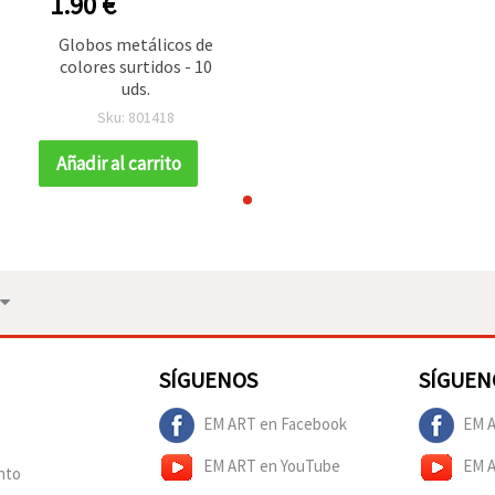
1.90 €
Globos metálicos de
colores surtidos - 10
uds.
Sku: 801418
Añadir al carrito
SÍGUENOS
SÍGUEN
EM ART en Facebook
EM A
EM ART en YouTube
EM 
nto