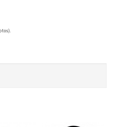
otos).