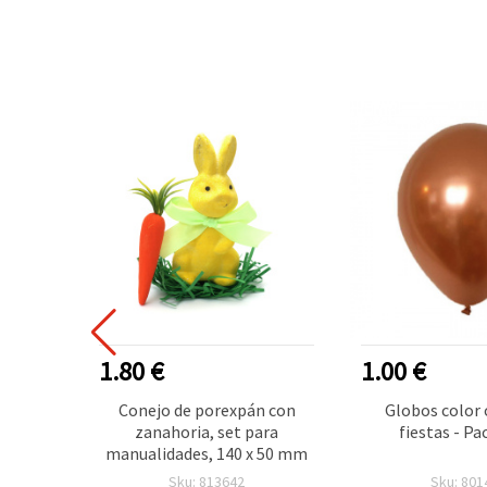
1.80 €
1.00 €
nco 1
Conejo de porexpán con
Globos color 
para
zanahoria, set para
fiestas - Pa
tería
manualidades, 140 x 50 mm
Sku: 813642
Sku: 801