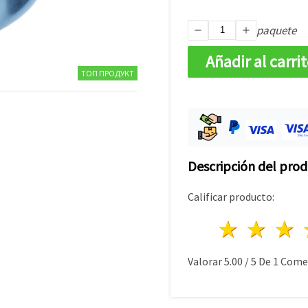
paquete
Añadir al carri
ТОП ПРОДУКТ
Descripción del pro
Calificar producto:
1 estre
2 es
Valorar
5.00
/
5
De
1
Comen