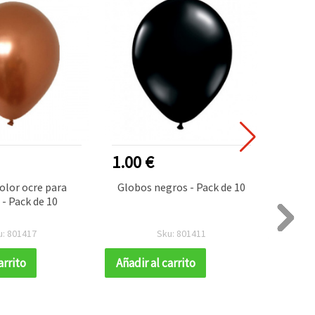
1.00 €
1.00
olor ocre para
Globos negros - Pack de 10
Gl
 - Pack de 10
dec
manua
u: 801417
Sku: 801411
arrito
Añadir al carrito
Añadir