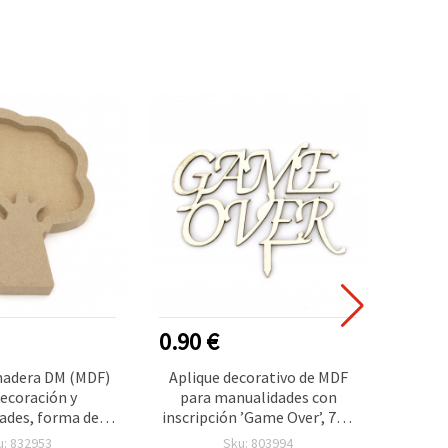
0.90 €
3.80
madera DM (MDF)
Aplique decorativo de MDF
Juego 
ecoración y
para manualidades con
dar 
ades, forma de
inscripción ’Game Over’, 75 x
piezas
 x 142 x 15 mm
90 x 3 mm
u: 832953
Sku: 803994