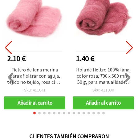
2.10 €
1.40 €
Fieltro de lana merina
Hoja de fieltro 100% lana,
para afieltrar con aguja,
color rosa, 700 x 600 mm,
tejido no tejido, rosa claro
50 g, para manualidades,
- 50 g
ropa, bisutería y
Sku: 411041
Sku: 411090
accesorios
Añadir al carrito
Añadir al carrito
CLIENTES TAMBIÉN COMPRARON