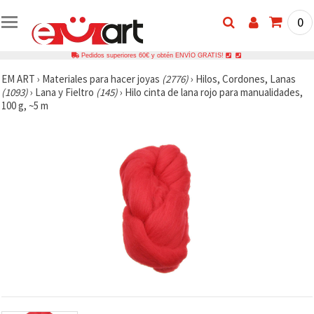
0
Pedidos superiores 60€ y obtén ENVÍO GRATIS!
EM ART
›
Materiales para hacer joyas
(2776)
›
Hilos, Cordones, Lanas
(1093)
›
Lana y Fieltro
(145)
›
Hilo cinta de lana rojo para manualidades,
100 g, ~5 m