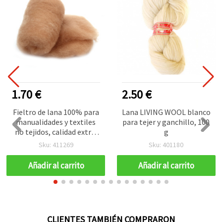
1.70 €
2.50 €
Fieltro de lana 100% para
Lana LIVING WOOL blanco
manualidades y textiles
para tejer y ganchillo, 100
no tejidos, calidad extra,
g
color piel, 700 x 600 mm -
Sku: 411269
Sku: 401180
50 g
Añadir al carrito
Añadir al carrito
CLIENTES TAMBIÉN COMPRARON