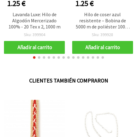
1.25 €
1.25 €
Lavanda Luxe: Hilo de
Hilo de coser azul
Algodón Mercerizado
resistente – Bobina de
100% - 20 Tex x 2, 1000 m
5000 m de poliéster 100%
para resultados
Sku: 399904
Sku: 399928
profesionales
Añadir al carrito
Añadir al carrito
CLIENTES TAMBIÉN COMPRARON