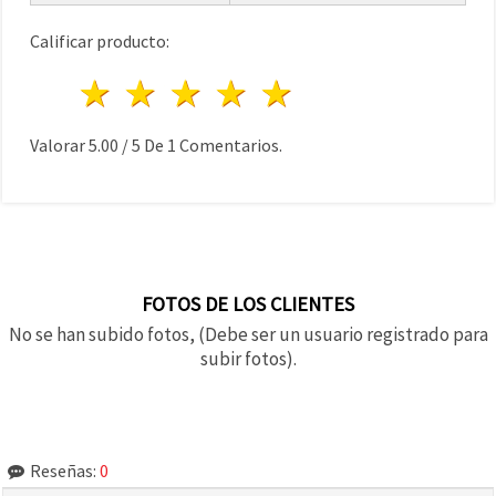
Calificar producto:
1 estrella
2 estrellas
3 estrellas
4 estrellas
5 estrellas
Valorar
5.00
/
5
De
1
Comentarios.
FOTOS DE LOS CLIENTES
No se han subido fotos, (Debe ser un usuario registrado para
subir fotos).
Reseñas:
0