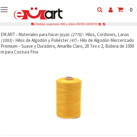
0
Pedidos superiores 60€ y obtén ENVÍO GRATIS!
EM ART
›
Materiales para hacer joyas
(2776)
›
Hilos, Cordones, Lanas
(1093)
›
Hilos de Algodón y Poliéster
(47)
›
Hilo de Algodón Mercerizado
Premium – Suave y Duradero, Amarillo Claro, 20 Tex x 2, Bobina de 1000
m para Costura Fina