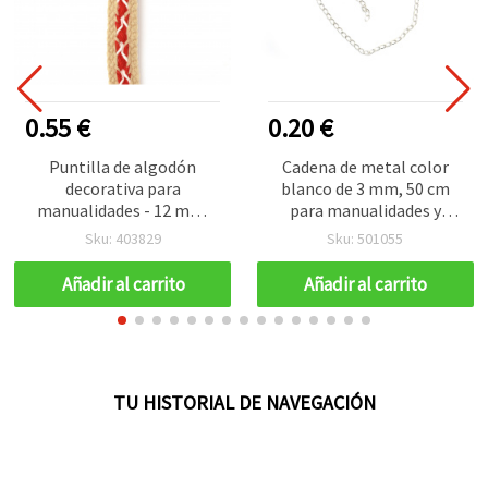
0.55 €
0.20 €
Puntilla de algodón
Cadena de metal color
decorativa para
blanco de 3 mm, 50 cm
manualidades - 12 mm,
para manualidades y
beige con rayas rojas, 1 m
bisutería
Sku: 403829
Sku: 501055
Añadir al carrito
Añadir al carrito
TU HISTORIAL DE NAVEGACIÓN