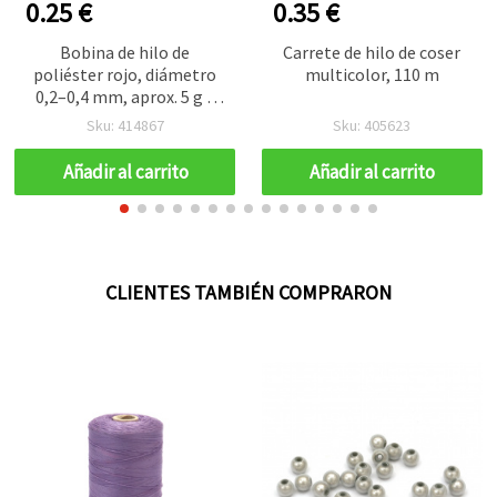
0.25 €
0.35 €
Bobina de hilo de
Carrete de hilo de coser
poliéster rojo, diámetro
multicolor, 110 m
0,2–0,4 mm, aprox. 5 g –
Hilo fino y resistente para
Sku: 414867
Sku: 405623
manualidades, abalorios,
bisutería, joyería, costura
Añadir al carrito
Añadir al carrito
a mano, bordado y
proyectos DIY
CLIENTES TAMBIÉN COMPRARON