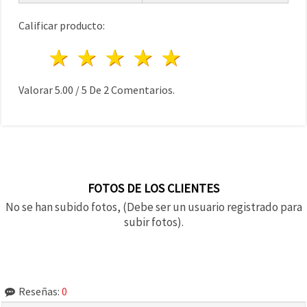
Calificar producto:
1 estrella
2 estrellas
3 estrellas
4 estrellas
5 estrellas
Valorar
5.00
/
5
De
2
Comentarios.
FOTOS DE LOS CLIENTES
No se han subido fotos, (Debe ser un usuario registrado para
subir fotos).
Reseñas:
0