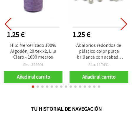
1.25 €
1.25 €
Hilo Mercerizado 100%
Abalorios redondos de
Algodón, 20 tex x2, Lila
plástico color plata
Claro - 1000 metros
brillante con acabado
decorativo, 6 mm, agujero
Sku: 399901
Sku: 117431
1,5 mm – 10 g (~93 uds),
perfectos para pulseras
Añadir al carrito
Añadir al carrito
elegantes y bisutería
creativa
TU HISTORIAL DE NAVEGACIÓN