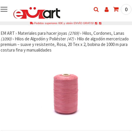
0
Pedidos superiores 60€ y obtén ENVÍO GRATIS!
EM ART
›
Materiales para hacer joyas
(2769)
›
Hilos, Cordones, Lanas
(1090)
›
Hilos de Algodón y Poliéster
(47)
›
Hilo de algodón mercerizado
premium – suave y resistente, Rosa, 20 Tex x 2, bobina de 1000 m para
costura fina y manualidades