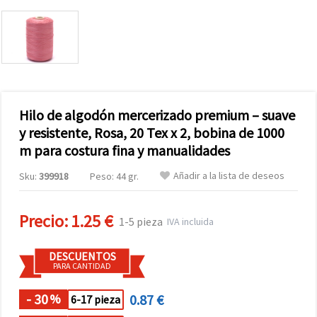
Hilo de algodón mercerizado premium – suave
y resistente, Rosa, 20 Tex x 2, bobina de 1000
m para costura fina y manualidades
Añadir a la lista de deseos
Sku:
399918
Peso: 44 gr.
Precio:
1.25 €
1-5 pieza
IVA incluida
DESCUENTOS
PARA CANTIDAD
- 30
0.87 €
%
6-17 pieza