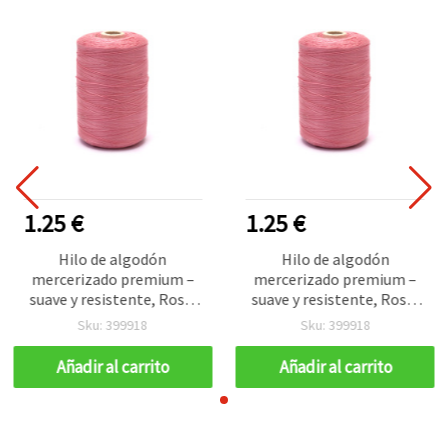
1.25 €
1.25 €
Hilo de algodón
Hilo de algodón
mercerizado premium –
mercerizado premium –
suave y resistente, Rosa,
suave y resistente, Rosa,
20 Tex x 2, bobina de 1000
20 Tex x 2, bobina de 1000
Sku: 399918
Sku: 399918
m para costura fina y
m para costura fina y
manualidades
manualidades
Añadir al carrito
Añadir al carrito