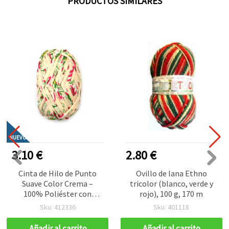
PRODUCTOS SIMILARES
NUEVO
3.10 €
2.80 €
Cinta de Hilo de Punto
Ovillo de lana Ethno
Suave Color Crema –
tricolor (blanco, verde y
100% Poliéster con
rojo), 100 g, 170 m
Precioso Estampado
Sku: 412336
Sku: 401118
Floral, 100 g
Añadir al carrito
Añadir al carrito