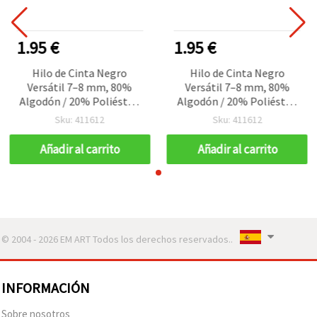
1.95 €
1.95 €
Hilo de Cinta Negro
Hilo de Cinta Negro
Versátil 7–8 mm, 80%
Versátil 7–8 mm, 80%
Algodón / 20% Poliéster,
Algodón / 20% Poliéster,
100 g / 50 m para tejer,
100 g / 50 m para tejer,
Sku: 411612
Sku: 411612
macramé y bolsos
macramé y bolsos
creativos
creativos
Añadir al carrito
Añadir al carrito
© 2004 - 2026 EM ART Todos los derechos reservados..
INFORMACIÓN
Sobre nosotros