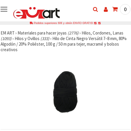
0
Pedidos superiores 60€ y obtén ENVÍO GRATIS!
EM ART
›
Materiales para hacer joyas
(2776)
›
Hilos, Cordones, Lanas
(1093)
›
Hilos y Ovillos
(333)
›
Hilo de Cinta Negro Versátil 7–8 mm, 80%
Algodón / 20% Poliéster, 100 g / 50 m para tejer, macramé y bolsos
creativos