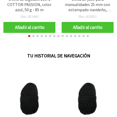
COTTON PASSION, color
manualidades 25 mm con
azul, 50 g - 85 m
estampado navideño,
mixto - 2,70 m
Sku: 411463
Sku: 419052
Añadir al carrito
Añadir al carrito
TU HISTORIAL DE NAVEGACIÓN