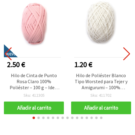
NUEVO
2.50 €
1.20 €
Hilo de Cinta de Punto
Hilo de Poliéster Blanco
Rosa Claro 100%
Tipo Worsted para Tejer y
Poliéster – 100 g – Ideal
Amigurumi – 100%
para Ganchillo, Tejer y
Poliéster – 50 g
Sku: 412305
Sku: 411702
Manualidades DIY
Creativas
Añadir al carrito
Añadir al carrito