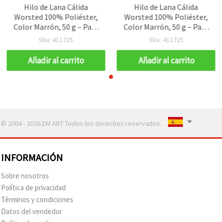
Hilo de Lana Cálida
Hilo de Lana Cálida
Worsted 100% Poliéster,
Worsted 100% Poliéster,
Color Marrón, 50 g – Para
Color Marrón, 50 g – Para
Tejer y Manualidades DIY
Tejer y Manualidades DIY
Sku: 411725
Sku: 411725
Añadir al carrito
Añadir al carrito
© 2004 - 2026 EM ART Todos los derechos reservados..
INFORMACIÓN
Sobre nosotros
Política de privacidad
Términos y condiciones
Datos del vendedor