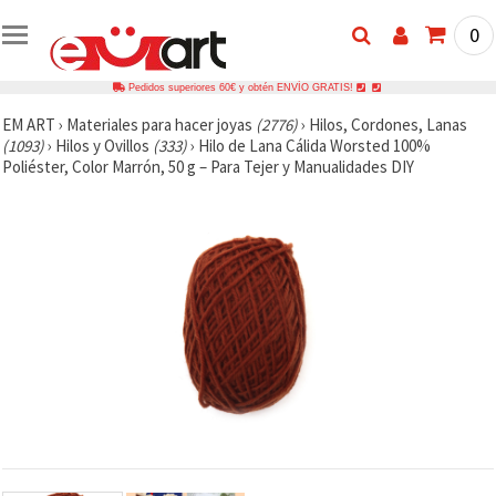
0
Pedidos superiores 60€ y obtén ENVÍO GRATIS!
EM ART
›
Materiales para hacer joyas
(2776)
›
Hilos, Cordones, Lanas
(1093)
›
Hilos y Ovillos
(333)
›
Hilo de Lana Cálida Worsted 100%
Poliéster, Color Marrón, 50 g – Para Tejer y Manualidades DIY