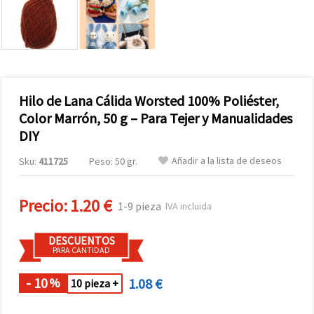
Hilo de Lana Cálida Worsted 100% Poliéster,
Color Marrón, 50 g – Para Tejer y Manualidades
DIY
Añadir a la lista de deseos
Sku:
411725
Peso: 50 gr.
Precio:
1.20 €
1-9 pieza
IVA incluida
DESCUENTOS
PARA CANTIDAD
- 10
1.08 €
%
10 pieza +