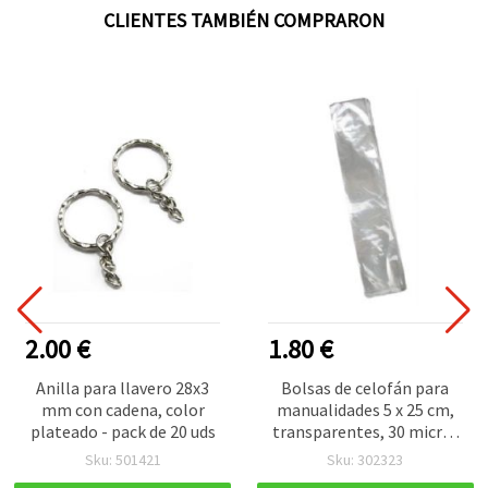
CLIENTES TAMBIÉN COMPRARON
2.00 €
1.80 €
Anilla para llavero 28x3
Bolsas de celofán para
mm con cadena, color
manualidades 5 x 25 cm,
plateado - pack de 20 uds
transparentes, 30 micras
de grosor - Pack de 200
Sku: 501421
Sku: 302323
uds