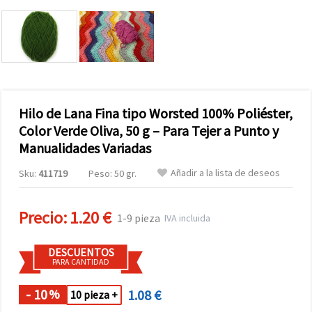
Hilo de Lana Fina tipo Worsted 100% Poliéster,
Color Verde Oliva, 50 g – Para Tejer a Punto y
Manualidades Variadas
Añadir a la lista de deseos
Sku:
411719
Peso: 50 gr.
Precio:
1.20 €
1-9 pieza
IVA incluida
DESCUENTOS
PARA CANTIDAD
- 10
1.08 €
%
10 pieza +