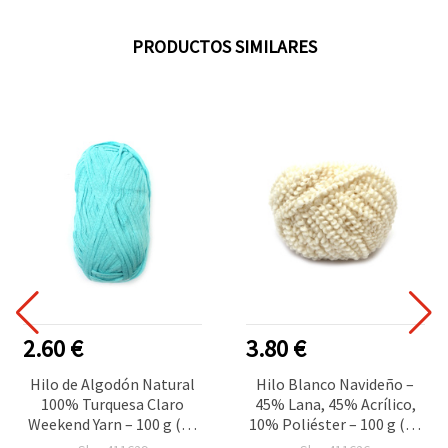
PRODUCTOS SIMILARES
2.60 €
3.80 €
Hilo de Algodón Natural
Hilo Blanco Navideño –
100% Turquesa Claro
45% Lana, 45% Acrílico,
Weekend Yarn – 100 g (90
10% Poliéster – 100 g (55
m) – Ideal para Tejer,
m) – Ideal para Tejer,