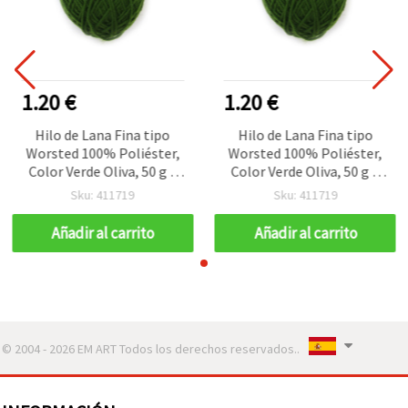
1.20 €
1.20 €
Hilo de Lana Fina tipo
Hilo de Lana Fina tipo
Worsted 100% Poliéster,
Worsted 100% Poliéster,
Color Verde Oliva, 50 g –
Color Verde Oliva, 50 g –
Para Tejer a Punto y
Para Tejer a Punto y
Sku: 411719
Sku: 411719
Manualidades Variadas
Manualidades Variadas
Añadir al carrito
Añadir al carrito
© 2004 - 2026 EM ART Todos los derechos reservados..