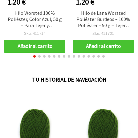
1.20 €
1.20 €
Hilo Worsted 100%
Hilo de Lana Worsted
Poliéster, Color Azul, 50 g
Poliéster Burdeos – 100%
– Para Tejer y
Poliéster – 50 g – Tejer y
Manualidades DIY
Ganchillo EM ART
Sku: 411714
Sku: 411701
(Amigurumi, Ganchillo y
Punto)
Añadir al carrito
Añadir al carrito
TU HISTORIAL DE NAVEGACIÓN