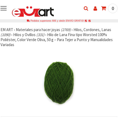
0
Pedidos superiores 60€ y obtén ENVÍO GRATIS!
EM ART
›
Materiales para hacer joyas
(2769)
›
Hilos, Cordones, Lanas
(1090)
›
Hilos y Ovillos
(331)
›
Hilo de Lana Fina tipo Worsted 100%
Poliéster, Color Verde Oliva, 50 g – Para Tejer a Punto y Manualidades
Variadas