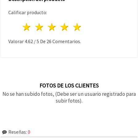
Calificar producto:
1 estrella
2 estrellas
3 estrellas
4 estrellas
5 estrellas
Valorar
4.62
/
5
De
26
Comentarios.
FOTOS DE LOS CLIENTES
No se han subido fotos, (Debe ser un usuario registrado para
subir fotos).
Reseñas:
0