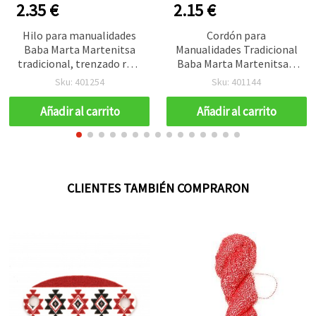
2.35 €
2.15 €
Hilo para manualidades
Cordón para
Baba Marta Martenitsa
Manualidades Tradicional
tradicional, trenzado rojo
Baba Marta Martenitsa –
y blanco, 100% acrílico,
70% Acrílico, 20%
Sku: 401254
Sku: 401144
100 g / 55 m
Poliéster Brillante, 10%
Lurex Metálico, Trenzado
Añadir al carrito
Añadir al carrito
Rojo y Blanco, 100 g / 120
m
CLIENTES TAMBIÉN COMPRARON