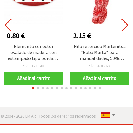
0.80 €
2.15 €
Elemento conector
Hilo retorcido Martenitsa
ovalado de madera con
“Baba Marta“ para
estampado tipo bordado,
manualidades, 50%
30x15x2 mm, agujero: 2
acrílico, 50% poliéster,
Sku: 121540
Sku: 401269
mm - 10 piezas
100 g - 600 m
Añadir al carrito
Añadir al carrito
© 2004 - 2026 EM ART Todos los derechos reservados..