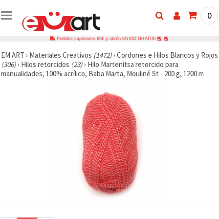
0
Pedidos superiores 60€ y obtén ENVÍO GRATIS!
EM ART
›
Materiales Creativos
(1472)
›
Cordones e Hilos Blancos y Rojos
(306)
›
Hilos retorcidos
(23)
›
Hilo Martenitsa retorcido para
manualidades, 100% acrílico, Baba Marta, Mouliné St - 200 g, 1200 m