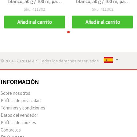
blanco, 50 g / 100 m, para
blanco, 50 g / 100 m, para
tejer, ganchillo y
tejer, ganchillo y
Sku: 411302
Sku: 411302
manualidades
manualidades
Añadir al carrito
Añadir al carrito
© 2004 - 2026 EM ART Todos los derechos reservados..
INFORMACIÓN
Sobre nosotros
Política de privacidad
Términos y condiciones
Datos del vendedor
Política de cookies
Contactos