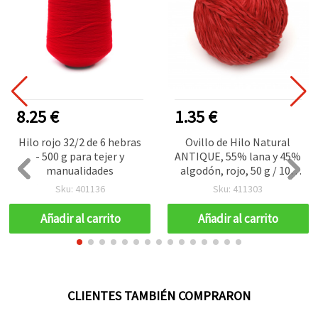
8.25 €
1.35 €
Hilo rojo 32/2 de 6 hebras
Ovillo de Hilo Natural
- 500 g para tejer y
ANTIQUE, 55% lana y 45%
manualidades
algodón, rojo, 50 g / 100
m
Sku: 401136
Sku: 411303
Añadir al carrito
Añadir al carrito
CLIENTES TAMBIÉN COMPRARON