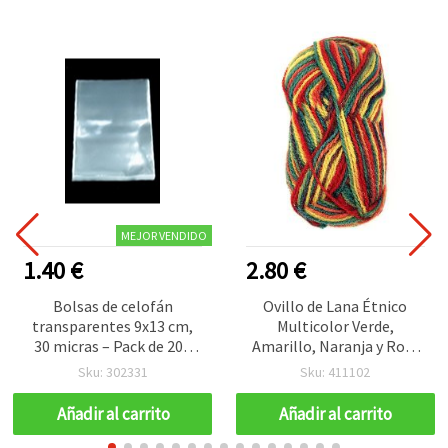
MEJOR VENDIDO
1.40 €
2.80 €
Bolsas de celofán
Ovillo de Lana Étnico
transparentes 9x13 cm,
Multicolor Verde,
30 micras – Pack de 200
Amarillo, Naranja y Rojo
unidades para
100 g - 170 m
Sku: 302331
Sku: 411102
manualidades
Añadir al carrito
Añadir al carrito