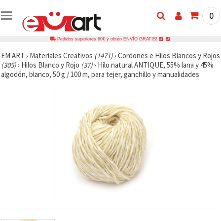
0
Pedidos superiores 60€ y obtén ENVÍO GRATIS!
EM ART
›
Materiales Creativos
(1471)
›
Cordones e Hilos Blancos y Rojos
(305)
›
Hilos Blanco y Rojo
(37)
›
Hilo natural ANTIQUE, 55% lana y 45%
algodón, blanco, 50 g / 100 m, para tejer, ganchillo y manualidades